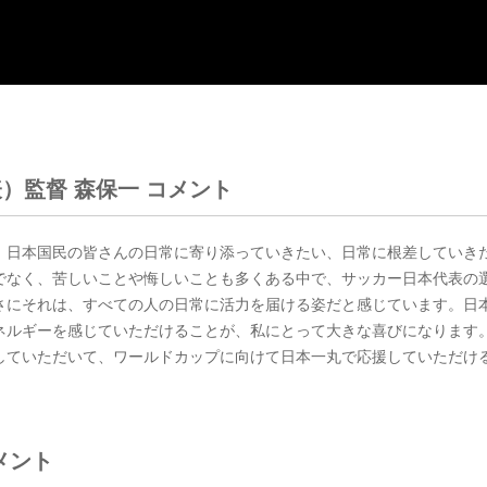
代表）監督 森保一 コメント
、日本国民の皆さんの日常に寄り添っていきたい、日常に根差していき
でなく、苦しいことや悔しいことも多くある中で、サッカー日本代表の
さにそれは、すべての人の日常に活力を届ける姿だと感じています。日
ネルギーを感じていただけることが、私にとって大きな喜びになります
していただいて、ワールドカップに向けて日本一丸で応援していただけ
メント