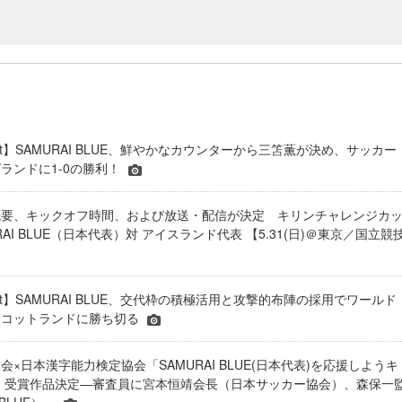
eport】SAMURAI BLUE、鮮やかなカウンターから三笘薫が決め、サッカー
ランドに1-0の勝利！
概要、キックオフ時間、および放送・配信が決定 キリンチャレンジカ
URAI BLUE（日本代表）対 アイスランド代表 【5.31(日)＠東京／国立競
eport】SAMURAI BLUE、交代枠の積極活用と攻撃的布陣の採用でワールド
スコットランドに勝ち切る
×日本漢字能力検定協会「SAMURAI BLUE(日本代表)を応援しようキ
 受賞作品決定―審査員に宮本恒靖会長（日本サッカー協会）、森保一