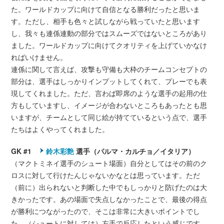
た。ワールドカップに向けて自信となる勝利だったと思いま
す。ただし、相手も色々と試しながら戦っていたと思います
し、我々も連係連動の部分ではスムーズではないところがあり
ました。ワールドカップに向けてクオリティを上げていかなけ
ればいけません。
連係に関して言えば、攻撃も守備も大枠のチームコンセプトの
部分は、選手はしっかりインプットしてくれて、プレーでも表
現してくれました。ただ、言わば即席のような選手の起用の仕
方もしていますし、イメージが合わないところもあったとも思
いますが、チームとして同じ絵が持てているという点で、選手
たちはよくやってくれました。
GK #1
鈴木彩艶
選手（パルマ・カルチョ／イタリア）
（マクトミネイ選手のシュート場面）自分としてはその前のク
ロスに対して行けたんじゃないかなとは思っています。ただ
（前に）出られないと判断した中でもしっかりと防げたのは大
きかったです。あの場面で失点しなかったことで、最後の得点
が勝利につながったので、そこは非常に大きいポイントでし
た。（シュートに対しては）左手で反応したという感じです