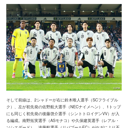
そして前線は、2シャドーが右に鈴木唯人選手（SCフライブル
ク）、左が初先発の佐野航大選手（NECナイメヘン）、1トップ
にも同じく初先発の後藤啓介選手（シントトロイデンVV）が入
る編成。南野拓実選手（ASモナコ）や久保建英選手（レアル・
ソシエダード）、遠藤航選手（リバプールFC）がケガにより不