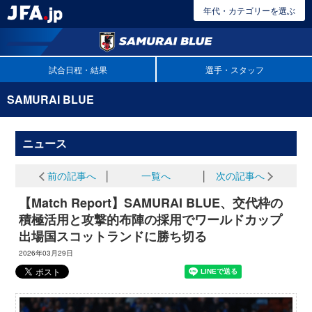
年代・カテゴリーを選ぶ
試合日程・結果
選手・スタッフ
SAMURAI BLUE
ニュース
前の記事へ
│
一覧へ
│
次の記事へ
【Match Report】SAMURAI BLUE、交代枠の
積極活用と攻撃的布陣の採用でワールドカップ
出場国スコットランドに勝ち切る
2026年03月29日