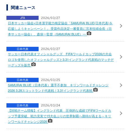
関連ニュース
JFA
2026/03/27
日本サッカー協会×日本漢字能力検定協会「SAMURAI BLUE(日本代表)を
応援しようキャンペーン！」 受賞作品決定―審査員に宮本恒靖会長（日
本サッカー協会）、森保一監督（SAMURAI BLUE）―
日本代表
2026/03/27
サッカー日本代表オフィシャルグッズ FIFAワールドカップ2026の大会
ロゴを使用したオフィシャルグッズと3.31イングランド代表戦のマッチデ
ーグッズを販売
日本代表
2026/03/25
SAMURAI BLUE（日本代表）選手不参加 キリンワールドチャレンジ
2026 3.28スコットランド代表戦｜3.31イングランド代表戦
日本代表
2026/03/24
【対戦チーム情報】イングランド代表 圧倒的な成績でFIFAワールドカ
ップ予選突破。戦力充実で15大会ぶりの世界制覇へ期待が高まる～キリ
ンワールドチャレンジ2026