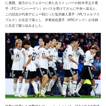
に展開。後方からフォローに来た左ストッパーの鈴木淳之介選
手（FCコペンハーゲン）がパスを受けてさらに中央へ送ると、
この試合が代表デビュー戦だった塩貝健人選手（VfLヴォルフス
ブルク）が左足で落とし、伊東純也選手（KRCゲンク）が冷静
に右足で蹴り込みました。