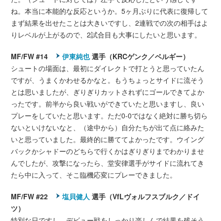
ね。本当に本能的な反応というか。5ヶ月ぶりに代表に復帰して
まず結果を出せたことは大きいですし、2連戦での次の相手はよ
りレベルが上がるので、2試合目も大事にしたいと思います。
MF/FW #14
伊東純也
選手（KRCゲンク／ベルギー）
シュートの場面は、最初にダイレクトで打とうと思っていたん
ですが、うまくかわせるかなと。もうちょっとサイドに流そう
とは思いましたが、ぎりぎりカットされずにゴールできてよか
ったです。前半から良い戦いができていたと思いますし、良い
プレーをしていたと思います。ただ0-0ではなく絶対に勝ち切ら
ないといけないなと、（途中から）自分たちが出て点に絡みた
いと思っていました。最終的に勝ててよかったです。ウイング
バックかシャドーのどちらで行くかはぎりぎりまでわかりませ
んでしたが、攻撃になったら、堂安律選手がサイドに流れてき
たら中に入って、そこ臨機応変にプレーできました。
MF/FW #22
塩貝健人
選手（VfLヴォルフスブルク／ドイ
ツ）
特別な日ですし、デビュー戦をしっかり楽しんで結果を残そう