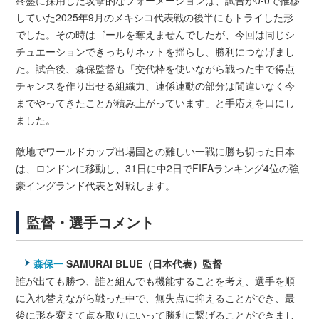
終盤に採用した攻撃的なフォーメーションは、試合が0-0で推移
していた2025年9月のメキシコ代表戦の後半にもトライした形
でした。その時はゴールを奪えませんでしたが、今回は同じシ
チュエーションできっちりネットを揺らし、勝利につなげまし
た。試合後、森保監督も「交代枠を使いながら戦った中で得点
チャンスを作り出せる組織力、連係連動の部分は間違いなく今
までやってきたことが積み上がっています」と手応えを口にし
ました。
敵地でワールドカップ出場国との難しい一戦に勝ち切った日本
は、ロンドンに移動し、31日に中2日でFIFAランキング4位の強
豪イングランド代表と対戦します。
監督・選手コメント
森保一
SAMURAI BLUE（日本代表）監督
誰が出ても勝つ、誰と組んでも機能することを考え、選手を順
に入れ替えながら戦った中で、無失点に抑えることができ、最
後に形を変えて点を取りにいって勝利に繋げることができまし