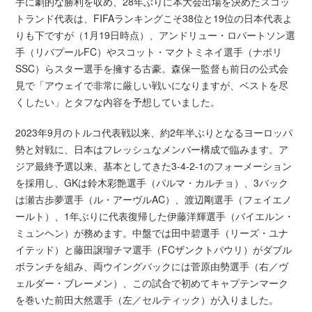
手に劇的な勝利を収め、28年ぶりに本大会出場を決めたスコッ
トランド代表は、FIFAランキングこそ38位と19位の日本代表よ
りも下ですが（1月19日時点）、アンドリュー・ロバートソン選
手（リバプールFC）やスコット・マクトミネイ選手（ナポリ
SSC）らスター選手を擁する古豪。森保一監督も前日の公式会
見で「アウェイで非常に厳しい戦いになりますが、ベストを尽
くしたい」とタフな内容を予想していました。
2023年9月のトルコ代表戦以来、約2年半ぶりとなるヨーロッパ
勢と対戦に、日本はフレッシュなメンバー構成で臨みます。ア
ジア最終予選以来、基本としてきた3-4-2-1のフォーメーション
を採用し、GKは鈴木彩艶選手（パルマ・カルチョ）、3バック
は瀬古歩夢選手（ル・アーヴルAC）、渡辺剛選手（フェイエノ
ールト）、1年ぶりに代表復帰した伊藤洋輝選手（バイエルン・
ミュンヘン）が務めます。中盤では田中碧選手（リーズ・ユナ
イテッド）と藤田譲瑠チマ選手（FCザンクトパウリ）がダブル
ボランチを組み、両ウイングバックには菅原由勢選手（右／ヴ
ェルダー・ブレーメン）、この試合で初めてキャプテンマーク
を巻いた前田大然選手（左／セルティック）が入りました。