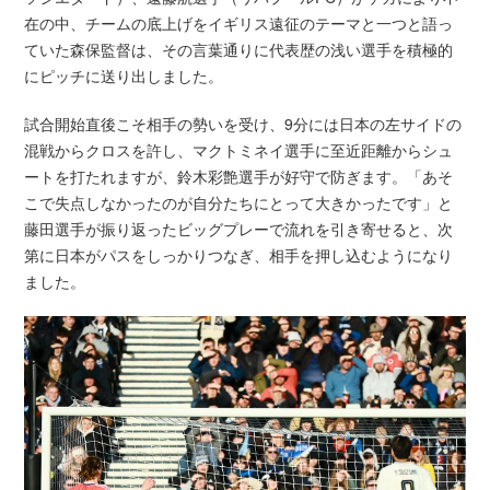
在の中、チームの底上げをイギリス遠征のテーマと一つと語っ
ていた森保監督は、その言葉通りに代表歴の浅い選手を積極的
にピッチに送り出しました。
試合開始直後こそ相手の勢いを受け、9分には日本の左サイドの
混戦からクロスを許し、マクトミネイ選手に至近距離からシュ
ートを打たれますが、鈴木彩艶選手が好守で防ぎます。「あそ
こで失点しなかったのが自分たちにとって大きかったです」と
藤田選手が振り返ったビッグプレーで流れを引き寄せると、次
第に日本がパスをしっかりつなぎ、相手を押し込むようになり
ました。