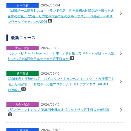
日本代表
2026/03/24
【対戦チーム情報】スコットランド代表 世界最初の国際試合を戦った古
豪中の古豪。7大会ぶりの世界大会で初のグループステージ突破へ～キリ
ンワールドチャレンジ2026
最新ニュース
大会・試合
2026/08/10
【ホットピ！～HotTopic～】「日本一」を目指して88チームが競う～天皇
杯 JFA 第106回全日本サッカー選手権大会
選手育成
2026/08/10
2026年度も実施が決定 バイエルン・ミュンヘン（ドイツ）へ女子選手4
名が短期留学 「育成年代応援プロジェクト JFA アディダス DREAM
ROAD」
大会・試合
2026/08/10
JFA バーモントカップ 第36回全日本U-12フットサル選手権大会が開幕
日本代表
2026/08/07