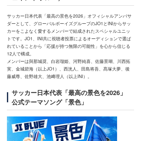
サッカー日本代表「最高の景色を2026」オフィシャルアンバサ
ダーとして、グローバルボーイズグループのJO1とINIからサッ
カーをこよなく愛するメンバーで結成されたスペシャルユニッ
トです。JO1、INI共に視聴者投票によるオーディションで選ば
れていることから「応援が持つ無限の可能性」を心から信じる
12人で構成。
メンバーは與那城奨、白岩瑠姫、河野純喜、佐藤景瑚、川西拓
実、金城碧海（以上JO1）、西洸人、田島将吾、髙塚大夢、後
藤威尊、佐野雄大、池﨑理人（以上INI）。
サッカー日本代表「最高の景色を2026」
公式テーマソング「景色」