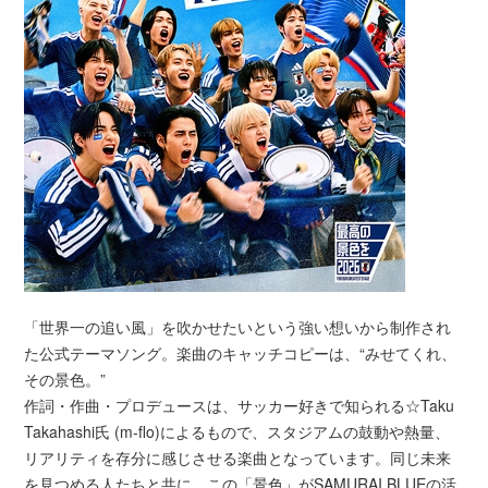
「世界一の追い風」を吹かせたいという強い想いから制作され
た公式テーマソング。楽曲のキャッチコピーは、“みせてくれ、
その景色。”
作詞・作曲・プロデュースは、サッカー好きで知られる☆Taku
Takahashi氏 (m-flo)によるもので、スタジアムの鼓動や熱量、
リアリティを存分に感じさせる楽曲となっています。同じ未来
を見つめる人たちと共に、この「景色」がSAMURAI BLUEの活