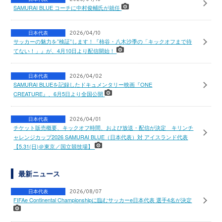
SAMURAI BLUE コーチに中村俊輔氏が就任
日本代表
2026/04/10
サッカーの魅力を”検証”します！『柿谷・八木沙季の「キックオフまで待
てない！」』が、4月10日より配信開始！
日本代表
2026/04/02
SAMURAI BLUEを記録したドキュメンタリー映画『ONE
CREATURE』、6月5日より全国公開
日本代表
2026/04/01
チケット販売概要、キックオフ時間、および放送・配信が決定 キリンチ
ャレンジカップ2026 SAMURAI BLUE（日本代表）対 アイスランド代表
【5.31(日)＠東京／国立競技場】
最新ニュース
日本代表
2026/08/07
FIFAe Continental Championshipに臨むサッカーe日本代表 選手4名が決定