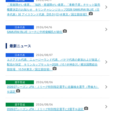
2026/04/17
「視覚障がい者席」「知的・発達障がい者席」「車椅子席」チケット販売
概要決定のお知らせ キリンチャレンジカップ2026 SAMURAI BLUE（日
本代表）対 アイスランド代表 【05.31(日)＠東京／国立競技場】
日本代表
2026/04/16
SAMURAI BLUE コーチに中村俊輔氏が就任
最新ニュース
日本代表
2026/08/07
エクアドル代表、ニュージーランド代表、パナマ代表の参加および放送／
配信が決定 キリンカップサッカー2026（10.1＠神奈川／横浜国際総合
競技場、10.5＠東京／国立競技場）
選手育成
2026/08/06
2026/27シーズン JFA・Ｊリーグ特別指定選手に佐藤柚太選手（専修大）
を認定
選手育成
2026/08/06
2026/27シーズン JFA・Ｊリーグ特別指定選手に2選手を認定