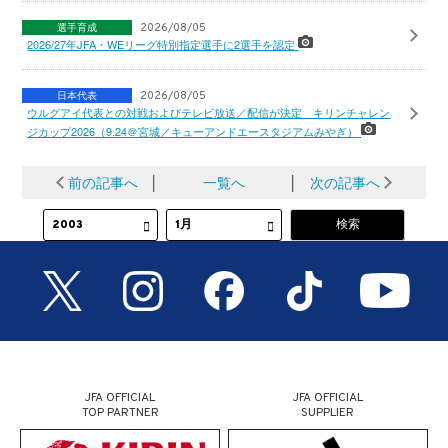
選手育成
2026/08/05
2026/27年JFA・WEリーグ特別指定選手に2選手を認定
日本代表
2026/08/05
ウルグアイ代表との対戦およびテレビ放送／配信が決定 キリンチャレン
ジカップ2026（9.24＠宮城／キューアンドエースタジアムみやぎ）
前の記事へ
│
一覧へ
│
次の記事へ
JFA OFFICIAL
JFA OFFICIAL
TOP PARTNER
SUPPLIER