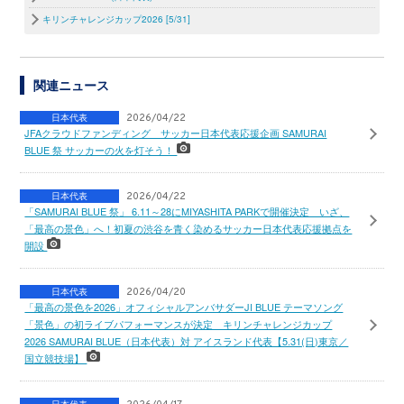
キリンチャレンジカップ2026 [5/31]
関連ニュース
日本代表
2026/04/22
JFAクラウドファンディング サッカー日本代表応援企画 SAMURAI
BLUE 祭 サッカーの火を灯そう！
日本代表
2026/04/22
「SAMURAI BLUE 祭」 6.11～28にMIYASHITA PARKで開催決定 いざ、
「最高の景色」へ！初夏の渋谷を青く染めるサッカー日本代表応援拠点を
開設
日本代表
2026/04/20
「最高の景色を2026」オフィシャルアンバサダーJI BLUE テーマソング
「景色」の初ライブパフォーマンスが決定 キリンチャレンジカップ
2026 SAMURAI BLUE（日本代表）対 アイスランド代表【5.31(日)東京／
国立競技場】
日本代表