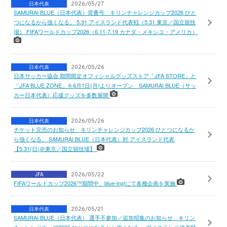
日本代表
2026/05/27
SAMURAI BLUE（日本代表）背番号 キリンチャレンジカップ2026 ひと
つになるから強くなる。 5.31 アイスランド代表戦（5.31 東京／国立競技
場） FIFAワールドカップ2026（6.11-7.19 カナダ・メキシコ・アメリカ）
日本代表
2026/05/26
日本サッカー協会 期間限定オフィシャルグッズストア「JFA STORE」と
「JFA BLUE ZONE」を6月1日(月)よりオープン SAMURAI BLUE（サッ
カー日本代表）応援グッズを多数展開
日本代表
2026/05/26
チケット完売のお知らせ キリンチャレンジカップ2026 ひとつになるか
ら強くなる。 SAMURAI BLUE（日本代表）対 アイスランド代表
【5.31(日)＠東京／国立競技場】
JFA
2026/05/22
FIFAワールドカップ2026™期間中、blue-ing!にて各種企画を実施
日本代表
2026/05/21
SAMURAI BLUE（日本代表） 選手不参加／追加招集のお知らせ キリン
チャレンジカップ2026 ひとつになるから強くなる。 アイスランド代表戦