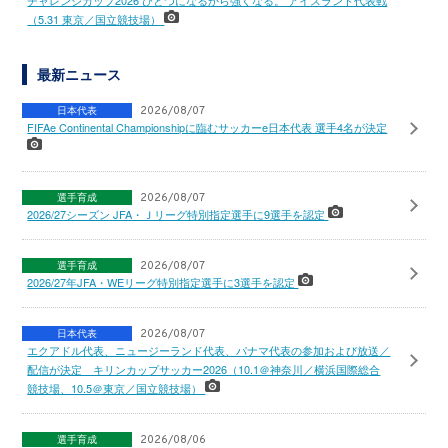
（5.31 東京／国立競技場）
最新ニュース
日本代表
2026/08/07
FIFAe Continental Championshipに臨むサッカーe日本代表 選手4名が決定
選手育成
2026/08/07
2026/27シーズン JFA・Ｊリーグ特別指定選手に9選手を認定
選手育成
2026/08/07
2026/27年JFA・WEリーグ特別指定選手に3選手を認定
日本代表
2026/08/07
エクアドル代表、ニュージーランド代表、パナマ代表の参加および放送／
配信が決定 キリンカップサッカー2026（10.1＠神奈川／横浜国際総合
競技場、10.5＠東京／国立競技場）
選手育成
2026/08/06