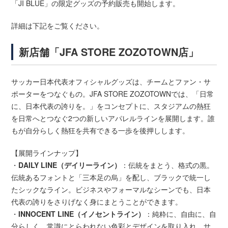
「JI BLUE」の限定グッズの予約販売も開始します。
詳細は下記をご覧ください。
新店舗「JFA STORE ZOZOTOWN店」
サッカー日本代表オフィシャルグッズは、チームとファン・サ
ポーターをつなぐもの。JFA STORE ZOZOTOWNでは、「日常
に、日本代表の誇りを。」をコンセプトに、スタジアムの熱狂
を日常へとつなぐ2つの新しいアパレルラインを展開します。誰
もが自分らしく熱狂を共有できる一歩を後押しします。
【展開ラインナップ】
・
DAILY LINE（デイリーライン）
：伝統をまとう、格式の黒。
伝統あるフォントと「三本足の烏」を配し、ブラックで統一し
たシックなライン。ビジネスやフォーマルなシーンでも、日本
代表の誇りをさりげなく身にまとうことができます。
・
INNOCENT LINE（イノセントライン）
：純粋に、自由に、自
分らしく。常識にとらわれない色彩とデザインを取り入れ、サ