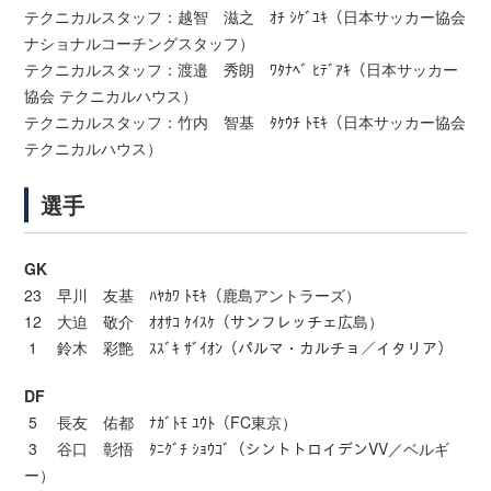
テクニカルスタッフ：越智 滋之 ｵﾁ ｼｹﾞﾕｷ（日本サッカー協会
ナショナルコーチングスタッフ）
テクニカルスタッフ：渡邉 秀朗 ﾜﾀﾅﾍﾞ ﾋﾃﾞｱｷ（日本サッカー
協会 テクニカルハウス）
テクニカルスタッフ：竹内 智基 ﾀｹｳﾁ ﾄﾓｷ（日本サッカー協会
テクニカルハウス）
選手
GK
23 早川 友基 ﾊﾔｶﾜ ﾄﾓｷ（鹿島アントラーズ）
12 大迫 敬介 ｵｵｻｺ ｹｲｽｹ（サンフレッチェ広島）
1 鈴木 彩艶 ｽｽﾞｷ ｻﾞｲｵﾝ（パルマ・カルチョ／イタリア）
DF
5 長友 佑都 ﾅｶﾞﾄﾓ ﾕｳﾄ（FC東京）
3 谷口 彰悟 ﾀﾆｸﾞﾁ ｼｮｳｺﾞ（シントトロイデンVV／ベルギ
ー）