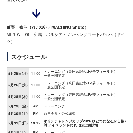
町野 修斗（ﾏﾁﾉ ｼｭｳﾄ／MACHINO Shuto）
MF/FW #6 所属：ボルシア・メンヘングラートバッハ（ドイ
ツ）
スケジュール
トレーニング（高円宮記念JFA夢フィールド）
5月25日(月)
11:00
一般公開予定
トレーニング（高円宮記念JFA夢フィールド）
5月26日(火)
11:00
一般公開予定
トレーニング（高円宮記念JFA夢フィールド）
5月28日(木)
11:00
一般公開予定
5月29日(金)
AM
トレーニング
5月30日(土)
PM
前日会見・公式練習
キリンチャレンジカップ2026 ひとつになるから強くな
5月31日(日)
19:25
対 アイスランド代表（国立競技場）
6月3日(水)
PM
トレーニング