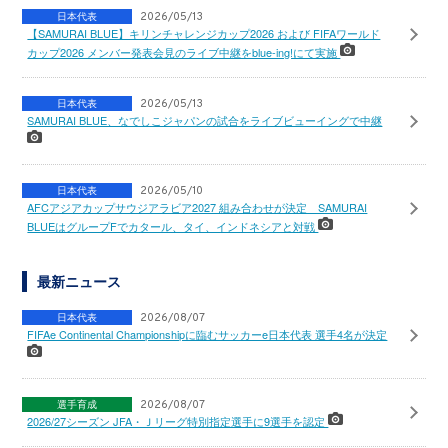
日本代表
2026/05/13
【SAMURAI BLUE】キリンチャレンジカップ2026 および FIFAワールド
カップ2026 メンバー発表会見のライブ中継をblue-ing!にて実施
日本代表
2026/05/13
SAMURAI BLUE、なでしこジャパンの試合をライブビューイングで中継
日本代表
2026/05/10
AFCアジアカップサウジアラビア2027 組み合わせが決定 SAMURAI
BLUEはグループFでカタール、タイ、インドネシアと対戦
最新ニュース
日本代表
2026/08/07
FIFAe Continental Championshipに臨むサッカーe日本代表 選手4名が決定
選手育成
2026/08/07
2026/27シーズン JFA・Ｊリーグ特別指定選手に9選手を認定