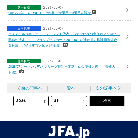
選手育成
2026/08/07
2026/27年JFA・WEリーグ特別指定選手に3選手を認定
日本代表
2026/08/07
エクアドル代表、ニュージーランド代表、パナマ代表の参加および放送／
配信が決定 キリンカップサッカー2026（10.1＠神奈川／横浜国際総合
競技場、10.5＠東京／国立競技場）
選手育成
2026/08/06
2026/27シーズン JFA・Ｊリーグ特別指定選手に佐藤柚太選手（専修大）
を認定
前の記事へ
│
一覧へ
│
次の記事へ