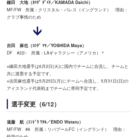
鎌田 大地（ｶﾏﾀﾞ ﾀﾞｲﾁ／KAMADA Daichi）
MF/FW 所属：クリスタル・パレス（イングランド） 理由：
クラブ事情のため
吉田 麻也（ﾖｼﾀﾞ ﾏﾔ／YOSHIDA Maya）
DF #22/- 所属：LAギャラクシー（アメリカ）＊
※鎌田大地選手は6月2日(火)に国内でチームに合流し、チームと
共に渡墨する予定です。
※吉田麻也選手は5月25日(月)にチームへ合流し、5月31日(日)の
アイスランド代表戦までチームに帯同予定です。
選手変更（6/12）
遠藤 航（ｴﾝﾄﾞｳ ﾜﾀﾙ／ENDO Wataru）
MF/FW #6 所属：リバプールFC（イングランド） 理由：
怪我のため