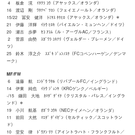
4 板倉 滉 ｲﾀｸﾗ ｺｳ（アヤックス／オランダ）
16 渡辺 剛 ﾜﾀﾅﾍﾞ ﾂﾖｼ（フェイエノールト／オランダ）
15/22 冨安 健洋 ﾄﾐﾔｽ ﾀｹﾋﾛ（アヤックス／オランダ）＊
21 伊藤 洋輝 ｲﾄｳ ﾋﾛｷ（バイエルン・ミュンヘン／ドイツ）
20 瀬古 歩夢 ｾｺ ｱﾕﾑ（ル・アーヴルAC／フランス）
2 菅原 由勢 ｽｶﾞﾜﾗ ﾕｷﾅﾘ（ヴェルダー・ブレーメン／ドイ
ツ）
25 鈴木 淳之介 ｽｽﾞｷ ｼﾞｭﾝﾉｽｹ（FCコペンハーゲン／デンマ
ーク）
MF/FW
6 遠藤 航 ｴﾝﾄﾞｳ ﾜﾀﾙ（リバプールFC／イングランド）
14 伊東 純也 ｲﾄｳ ｼﾞｭﾝﾔ（KRCゲンク／ベルギー）
-/15 鎌田 大地 ｶﾏﾀﾞ ﾀﾞｲﾁ（クリスタル・パレス／イングラ
ンド）＊
19 小川 航基 ｵｶﾞﾜ ｺｳｷ（NECナイメヘン／オランダ）
11 前田 大然 ﾏｴﾀﾞ ﾀﾞｲｾﾞﾝ（セルティック／スコットラン
ド）
10 堂安 律 ﾄﾞｳｱﾝ ﾘﾂ（アイントラハト・フランクフルト／