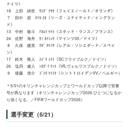
ドイツ）
18 上田 綺世 ｳｴﾀﾞ ｱﾔｾ（フェイエノールト／オランダ）
7 田中 碧 ﾀﾅｶ ｱｵ（リーズ・ユナイテッド／イングラン
ド）
13 中村 敬斗 ﾅｶﾑﾗ ｹｲﾄ（スタッド・ランス／フランス）
24 佐野 海舟 ｻﾉ ｶｲｼｭｳ（マインツ05／ドイツ）
8 久保 建英 ｸﾎﾞ ﾀｹﾌｻ（レアル・ソシエダード／スペイ
ン）
17 鈴木 唯人 ｽｽﾞｷ ﾕｲﾄ（SCフライブルク／ドイツ）
26 塩貝 健人 ｼｵｶﾞｲ ｹﾝﾄ（VfLヴォルフスブルク／ドイツ）
9 後藤 啓介 ｺﾞﾄｳ ｹｲｽｹ（シントトロイデンVV／ベルギー）
＊5/31のキリンチャレンジカップとワールドカップ以降で背番
号が異なります（キリンチャレンジカップ2026 ひとつになるか
ら強くなる。／FIFAワールドカップ2026）
選手変更（5/21）