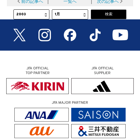
前の記事へ
│
一覧へ
│
次の記事へ
JFA OFFICIAL
JFA OFFICIAL
TOP PARTNER
SUPPLIER
JFA MAJOR PARTNER