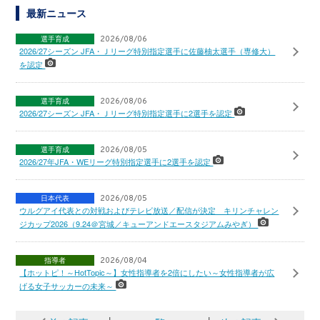
最新ニュース
選手育成
2026/08/06
2026/27シーズン JFA・Ｊリーグ特別指定選手に佐藤柚太選手（専修大）
を認定
選手育成
2026/08/06
2026/27シーズン JFA・Ｊリーグ特別指定選手に2選手を認定
選手育成
2026/08/05
2026/27年JFA・WEリーグ特別指定選手に2選手を認定
日本代表
2026/08/05
ウルグアイ代表との対戦およびテレビ放送／配信が決定 キリンチャレン
ジカップ2026（9.24＠宮城／キューアンドエースタジアムみやぎ）
指導者
2026/08/04
【ホットピ！～HotTopic～】女性指導者を2倍にしたい～女性指導者が広
げる女子サッカーの未来～