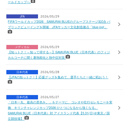
ールドカップへ
JFA
2026/05/29
FIFAワールドカップ2026 SAMURAI BLUEのグループステージ3試合 パ
ブリックビューイングを開催 JFAサッカー文化創造拠点「blue-ing!」
メディカル
2026/05/29
【知っトク！～知って得する～】SAMURAI BLUE（日本代表）のフィジ
カルコーチに聞く暑熱順化と熱中症対策
日本代表
2026/05/28
【JFAの知っトク！】応援グッズを集めて、選手たちと一緒に戦おう！
日本代表
2026/05/27
「日本一丸、最高の景色を。」をテーマに、コレオや壮行セレモニーを実
施 キリンチャレンジカップ2026 ひとつになるから強くなる。
SAMURAI BLUE（日本代表）対 アイスランド代表【5.31(日)＠東京／国
立競技場】