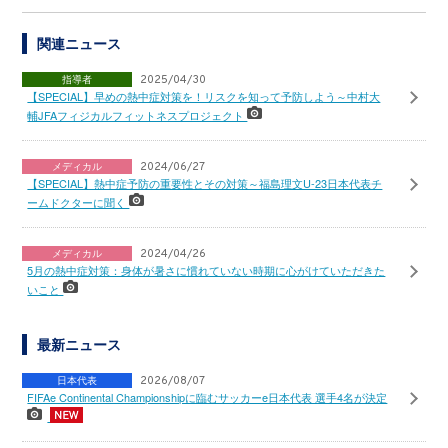
関連ニュース
指導者
2025/04/30
【SPECIAL】早めの熱中症対策を！リスクを知って予防しよう～中村大
輔JFAフィジカルフィットネスプロジェクト
メディカル
2024/06/27
【SPECIAL】熱中症予防の重要性とその対策～福島理文U-23日本代表チ
ームドクターに聞く
メディカル
2024/04/26
5月の熱中症対策：身体が暑さに慣れていない時期に心がけていただきた
いこと
最新ニュース
日本代表
2026/08/07
FIFAe Continental Championshipに臨むサッカーe日本代表 選手4名が決定