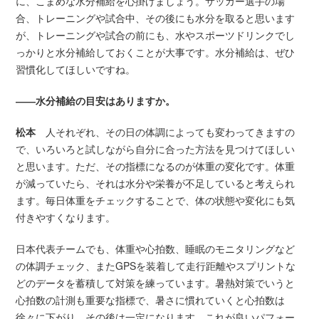
に、こまめな水分補給を心掛けましょう。サッカー選手の場
合、トレーニングや試合中、その後にも水分を取ると思います
が、トレーニングや試合の前にも、水やスポーツドリンクでし
っかりと水分補給しておくことが大事です。水分補給は、ぜひ
習慣化してほしいですね。
――水分補給の目安はありますか。
松本
人それぞれ、その日の体調によっても変わってきますの
で、いろいろと試しながら自分に合った方法を見つけてほしい
と思います。ただ、その指標になるのが体重の変化です。体重
が減っていたら、それは水分や栄養が不足していると考えられ
ます。毎日体重をチェックすることで、体の状態や変化にも気
付きやすくなります。
日本代表チームでも、体重や心拍数、睡眠のモニタリングなど
の体調チェック、またGPSを装着して走行距離やスプリントな
どのデータを蓄積して対策を練っています。暑熱対策でいうと
心拍数の計測も重要な指標で、暑さに慣れていくと心拍数は
徐々に下がり、その後は一定になります。これが良いパフォー