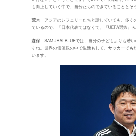
も向上していく中で、自分たちのできていることとそ
荒木
アジアのレフェリーたちと話していても、多くの
ているので、「日本代表ではなくて、『UEFA選抜』
森保
SAMURAI BLUEでは、自分の子どもよりも
すね。世界の価値観の中で生活もして、サッカーでも
います。