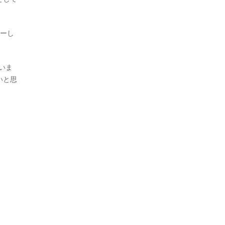
レーし
いま
いと思