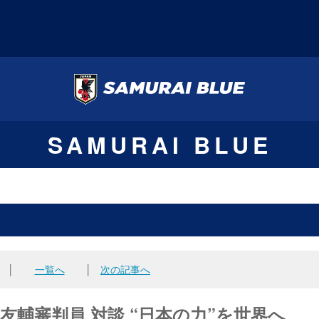
SAMURAI BLUE
│
一覧へ
│
次の記事へ
木友輔審判員 対談 “日本の力”を世界へ