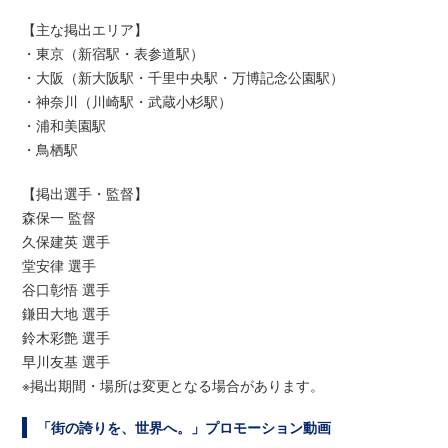
【主な掲出エリア】
・東京（新宿駅・表参道駅）
・大阪（新大阪駅・千里中央駅・万博記念公園駅）
・神奈川（川崎駅・武蔵小杉駅）
・浦和美園駅
・鳥栖駅
【掲出選手・監督】
森保一 監督
久保建英 選手
堂安律 選手
谷口彰悟 選手
鎌田大地 選手
鈴木彩艶 選手
早川友基 選手
※掲出期間・場所は変更となる場合があります。
「街の誇りを、世界へ。」プロモーション動画