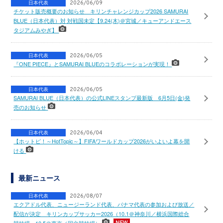
日本代表
2026/06/09
チケット販売概要のお知らせ キリンチャレンジカップ2026 SAMURAI
BLUE（日本代表）対 対戦国未定【9.24(木)＠宮城／キューアンドエース
タジアムみやぎ】
日本代表
2026/06/05
『ONE PIECE』とSAMURAI BLUEのコラボレーションが実現！
日本代表
2026/06/05
SAMURAI BLUE（日本代表）の公式LINEスタンプ最新版 6月5日(金)発
売のお知らせ
日本代表
2026/06/04
【ホットピ！～HotTopic～】FIFAワールドカップ2026がいよいよ幕を開
ける
最新ニュース
日本代表
2026/08/07
エクアドル代表、ニュージーランド代表、パナマ代表の参加および放送／
配信が決定 キリンカップサッカー2026（10.1＠神奈川／横浜国際総合
競技場、10.5＠東京／国立競技場）