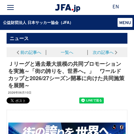
EN
公益財団法人 日本サッカー協会（JFA）
ニュース
前の記事へ
│
一覧へ
│
次の記事へ
Ｊリーグと過去最大規模の共同プロモーション
を実施～「街の誇りを、世界へ。」 ワールド
カップと2026/27シーズン開幕に向けた共同施策
を展開～
2026年06月10日