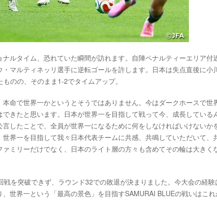
ョナルタイム、恐れていた瞬間が訪れます。自陣ペナルティーエリア付
ウ・マルティネッリ選手に逆転ゴールを許します。日本は失点直後に小
たものの、そのまま1-2でタイムアップ。
、本命で世界一かというとそうではありません。今はダークホースで世
はできたと思います。日本が世界一を目指して戦って今、成長している
公言したことで、全員が世界一になるために何をしなければいけないか
、世界一を目指して我々日本代表チームに共感、共鳴していただいて、
ファミリーだけでなく、日本のライト層の方々も含めてその輪は大きく
回戦を突破できず、ラウンド32での敗退が決まりました。今大会の経験
世界一という「最高の景色」を目指すSAMURAI BLUEの戦いはこれ