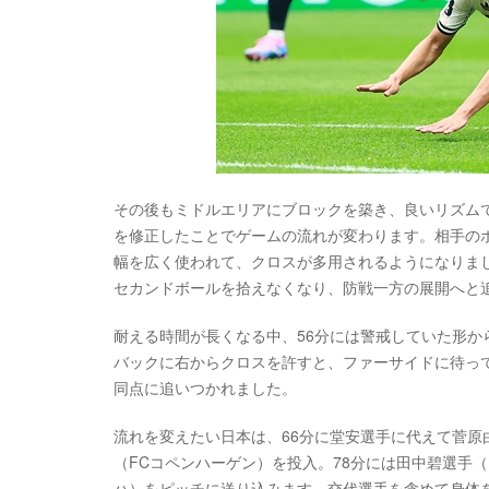
その後もミドルエリアにブロックを築き、良いリズム
を修正したことでゲームの流れが変わります。相手の
幅を広く使われて、クロスが多用されるようになりま
セカンドボールを拾えなくなり、防戦一方の展開へと
耐える時間が長くなる中、56分には警戒していた形
バックに右からクロスを許すと、ファーサイドに待って
同点に追いつかれました。
流れを変えたい日本は、66分に堂安選手に代えて菅
（FCコペンハーゲン）を投入。78分には田中碧選手
ハ）をピッチに送り込みます。交代選手を含めて身体