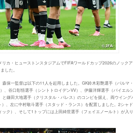
、アメリカ・ヒューストンスタジアムでFIFAワールドカップ2026のノック
しました。
、森保一監督は以下の11人を起用しました。GK鈴木彩艶選手（パルマ
）、谷口彰悟選手（シントトロイデンVV）、伊藤洋輝選手（バイエル
5）と鎌田大地選手（クリスタル・パレス）のコンビを据え、両ウイング
ト）、左に中村敬斗選手（スタッド・ランス）を配置しました。2シャ
ィック）、そして1トップには上田綺世選手（フェイエノールト）が入