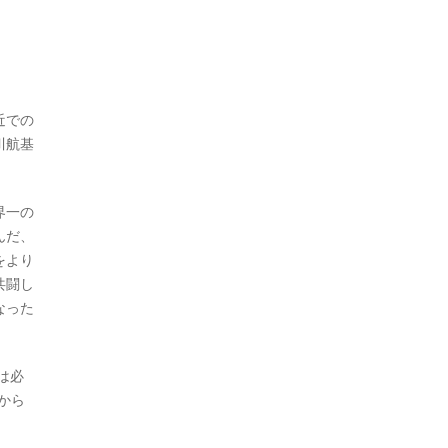
近での
川航基
界一の
んだ、
をより
共闘し
なった
は必
から