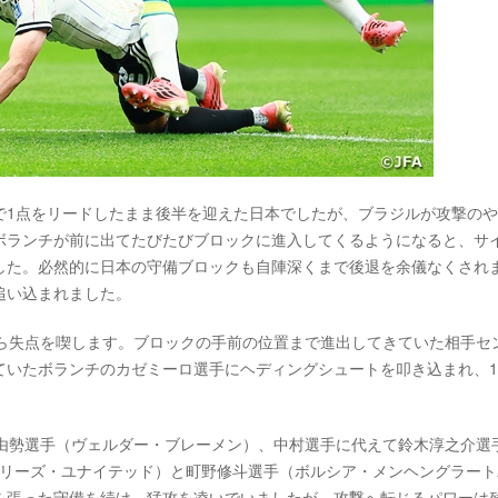
で1点をリードしたまま後半を迎えた日本でしたが、ブラジルが攻撃の
ボランチが前に出てたびたびブロックに進入してくるようになると、サ
した。必然的に日本の守備ブロックも自陣深くまで後退を余儀なくされ
追い込まれました。
から失点を喫します。ブロックの手前の位置まで進出してきていた相手セ
いたボランチのカゼミーロ選手にヘディングシュートを叩き込まれ、1-
原由勢選手（ヴェルダー・ブレーメン）、中村選手に代えて鈴木淳之介選
（リーズ・ユナイテッド）と町野修斗選手（ボルシア・メンヘングラート
を張った守備を続け、猛攻を凌いでいましたが、攻撃へ転じるパワーは