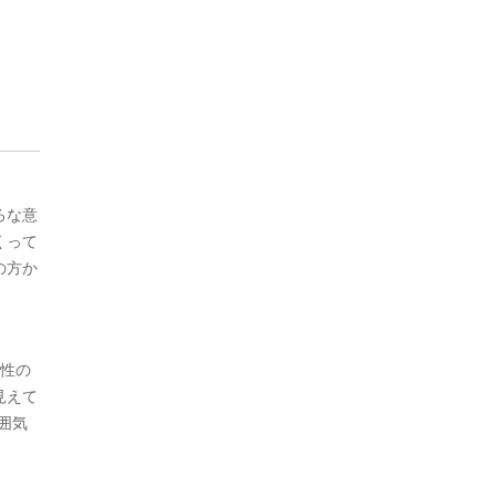
ろな意
くって
の方か
動性の
見えて
囲気