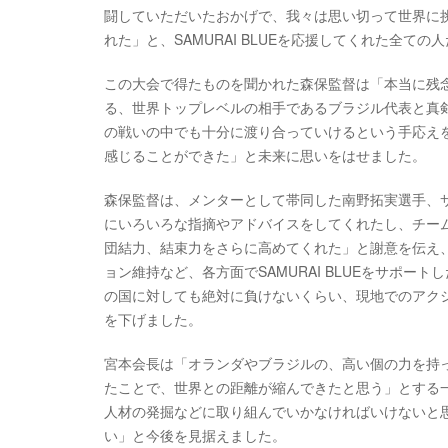
闘していただいたおかげで、我々は思い切って世界に
れた」と、SAMURAI BLUEを応援してくれた全て
この大会で得たものを聞かれた森保監督は「本当に残
る、世界トップレベルの相手であるブラジル代表と真
の戦いの中でも十分に渡り合っていけるという手応え
感じることができた」と未来に思いをはせました。
森保監督は、メンターとして帯同した南野拓実選手、
にいろいろな指摘やアドバイスをしてくれたし、チー
団結力、結束力をさらに高めてくれた」と謝意を伝え
ョン維持など、各方面でSAMURAI BLUEをサポ
の国に対しても絶対に負けないくらい、現地でのアク
を下げました。
宮本会長は「オランダやブラジルの、高い個の力を持
たことで、世界との距離が縮んできたと思う」とする
人材の発掘などに取り組んでいかなければいけないと
い」と今後を見据えました。