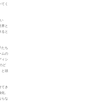
いてく
てい
世界と
来ると
手たち
ームの
ディシ
のど
」と頭
けてき
強化、
ならな