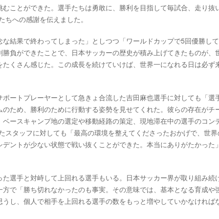
挑むことができた。選手たちは勇敢に、勝利を目指して毎試合、走り抜
の人たちへの感謝を伝えました。
念な結果で終わってしまった」としつつ「ワールドカップで5回優勝し
剣勝負ができたことで、日本サッカーの歴史が積み上げてきたものが、
をたくさん感じた。この成長を続けていけば、世界一になれる日は必ず
サポートプレーヤーとして急きょ合流した吉田麻也選手に対しても「選
ムのため、勝利のために行動する姿勢を見せてくれた。彼らの存在がチ
、ベースキャンプ地の選定や移動経路の策定、現地滞在中の選手のコン
ートしたスタッフに対しても「最高の環境を整えてくださったおかげで、世界
シデントが少ない状態で戦い抜くことができた。本当にありがたかった
った選手と対峙して上回れる選手もいる。日本サッカー界が取り組み続
一方で「勝ち切れなかったのも事実。その意味では、基本となる育成や
思うし、個人で相手を上回れる選手の数をもっと増やしていかなければ