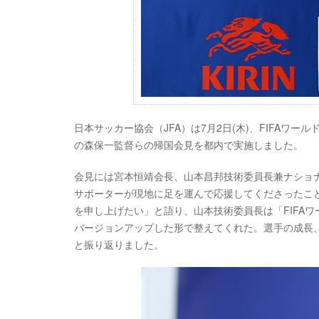
日本サッカー協会（JFA）は7月2日(木)、FIFAワール
の森保一監督らの帰国会見を都内で実施しました。
会見には宮本恒靖会長、山本昌邦技術委員長兼ナショ
サポーターが現地に足を運んで応援してくださったこ
を申し上げたい」と語り、山本技術委員長は「FIFAワ
バージョンアップした形で整えてくれた。選手の成長
と振り返りました。