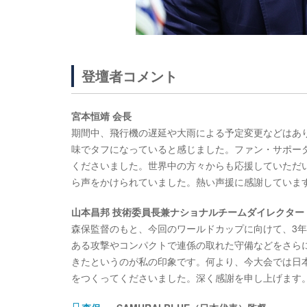
登壇者コメント
宮本恒靖 会長
期間中、飛行機の遅延や大雨による予定変更などはあ
味でタフになっていると感じました。ファン・サポー
くださいました。世界中の方々からも応援していただ
ら声をかけられていました。熱い声援に感謝していま
山本昌邦 技術委員長兼ナショナルチームダイレクター
森保監督のもと、今回のワールドカップに向けて、3
ある攻撃やコンパクトで連係の取れた守備などをさら
きたというのが私の印象です。何より、今大会では日本の
をつくってくださいました。深く感謝を申し上げます