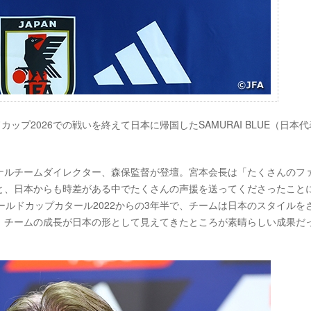
ドカップ2026での戦いを終えて日本に帰国したSAMURAI BLUE（日本
ナルチームダイレクター、森保監督が登壇。宮本会長は「たくさんのフ
と、日本からも時差がある中でたくさんの声援を送ってくださったこと
ールドカップカタール2022からの3年半で、チームは日本のスタイルを
、チームの成長が日本の形として見えてきたところが素晴らしい成果だ