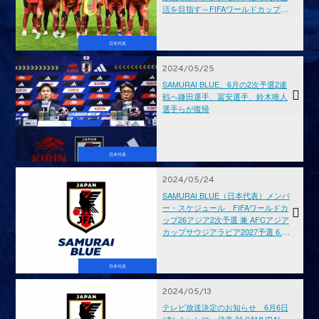
活を目指す～FIFAワールドカップ26
アジア2次予選 兼 AFCアジアカップ
サウジアラビア2027予選
日本代表
2024/05/25
SAMURAI BLUE、6月の2次予選2連
戦へ鎌田選手、冨安選手、鈴木唯人
選手らが復帰
日本代表
2024/05/24
SAMURAI BLUE（日本代表）メンバ
ー・スケジュール FIFAワールドカ
ップ26アジア2次予選 兼 AFCアジア
カップサウジアラビア2027予選 6.6
ミャンマー代表戦（ミャンマー/ヤン
ゴン）| 6.11 シリア代表戦（広島）
日本代表
2024/05/13
テレビ放送決定のお知らせ 6月6日
(木) ミャンマー代表 対 SAMURAI