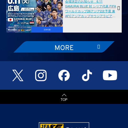
会場決定のお知らせ 6.11
SAMURAI BLUE 対 シリア代表 FIFA
ワールドカップ26アジア2次予選 兼
AFCアジアカップサウジアラビア
2027予選
日本代表
MORE
TOP