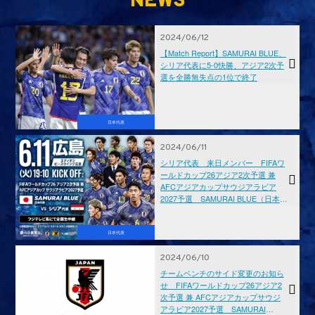
NEWS
2024/06/12
【Match Report】SAMURAI BLUE、
シリア代表に5-0快勝、アジア2次予
選を全勝無失点の1位で終了
日本代表
2024/06/11
シリア代表 来日メンバー FIFAワ
ールドカップ26アジア2次予選 兼
AFCアジアカップサウジアラビア
2027予選 SAMURAI BLUE（日本代
表）対 シリア代表【6.11(火)＠広島
／エディオンピースウイング広島】
日本代表
2024/06/10
チームベンチのサイド変更のお知ら
せ FIFAワールドカップ26アジア2
次予選 兼 AFCアジアカップサウジ
アラビア2027予選 SAMURAI