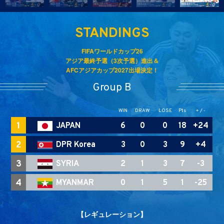
STANDINGS
FIFAワールドカップ26
アジア最終予選（3次予選）進出＆
AFCアジアカップ2027出場決定！
Group B
WIN
DRAW
LOSE
Pts
+ / -
1
JAPAN
6
0
0
18
+24
2
DPR Korea
3
0
3
9
+4
3
SYRIA
2
1
3
7
-3
4
MYANMAR
0
1
5
1
-25
【レギュレーション】