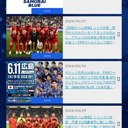
BLUE（日本代表）対 シリア代表
【6.11(火)＠広島／エディオンピー
スウイング広島】
日本代表
2024/06/07
【対戦チーム情報】シリア代表 堅
守からのカウンターアタックを生か
し、アウェイの日本戦で昨年の雪辱
を狙う～FIFAワールドカップ26アジ
ア2次予選 兼 AFCアジアカップサウ
ジアラビア2027予選
日本代表
2024/05/30
チケット完売のお知らせ FIFAワー
ルドカップ26アジア2次予選 兼 AFC
アジアカップサウジアラビア2027予
選 SAMURAI BLUE（日本代表）対
シリア代表【6.11(火)＠広島／エデ
ィオンピースウイング広島】
日本代表
2024/05/29
【対戦チーム情報】ミャンマー代
表 予選では強豪相手に厳しい戦い
が続くが、アジアで輝いた時代の復