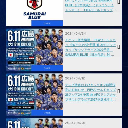
BLUE（日本代表）（ヤンゴン／ミ
ャンマー） FIFAワールドカップ26
アジア2次予選 兼 AFCアジアカップ
サウジアラビア2027予選
日本代表
2024/04/24
チケット販売概要 FIFAワールドカ
ップ26アジア2次予選 兼 AFCアジア
カップサウジアラビア2027予選
SAMURAI BLUE（日本代表）対 シ
リア代表【6.11(火)＠広島／エディ
オンピースウイング広島】
日本代表
2024/04/12
テレビ放送およびキックオフ時間決
定のお知らせ FIFAワールドカップ
26アジア2次予選 兼 AFCアジアカッ
プサウジアラビア2027予選 6月11日
(火) ＠広島／エディオンピースウイ
ング広島
日本代表
2024/04/01