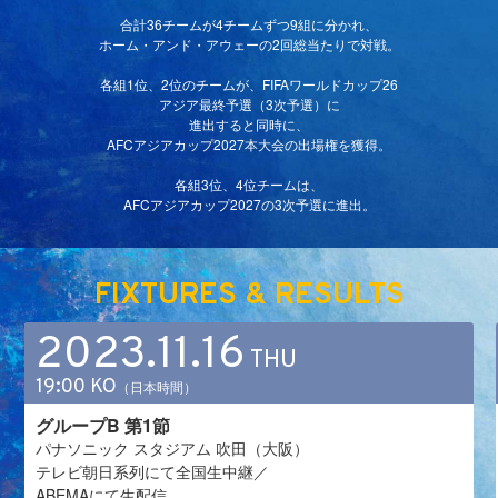
合計36チームが4チームずつ9組に分かれ、
ホーム・アンド・アウェーの2回総当たりで対戦。
各組1位、2位のチームが、FIFAワールドカップ26
アジア最終予選（3次予選）に
進出すると同時に、
AFCアジアカップ2027本大会の出場権を獲得。
各組3位、4位チームは、
AFCアジアカップ2027の3次予選に進出。
FIXTURES & RESULTS
2023.11.16
THU
19:00 KO
（日本時間）
グループB 第1節
パナソニック スタジアム 吹田（大阪）
テレビ朝日系列にて全国生中継／
ABEMAにて生配信