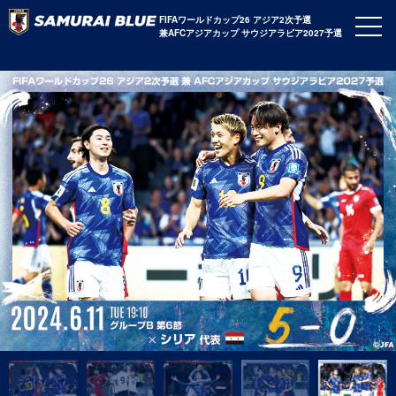
FIFAワールドカップ26 アジア2次予選
兼AFCアジアカップ サウジアラビア2027予選