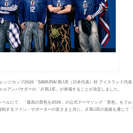
ンジカップ2026「SAMURAI BLUE（日本代表）対 アイスランド代表
ャルアンバサダーの「JI BLUE」が来場することが決定しました。
ベルにて、「最高の景色を2026」の公式テーマソング「景色」をフル
戦するファン・サポーターの皆さまと共に、JI BLUEの楽曲を通じて