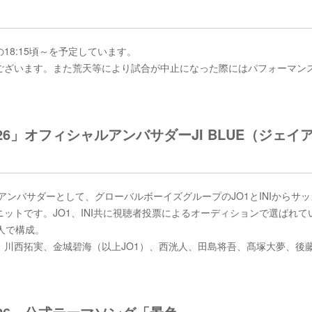
8:15頃～を予定しています。
ございます。また荒天等により試合が中止になった際にはパフォーマン
6」オフィシャルアンバサダーJI BLUE（ジェイ
アンバサダーとして、グローバルボーイズグループのJO1とINIからサ
ットです。JO1、INI共に視聴者投票によるオーディションで選ばれて
人で構成。
川西拓実、金城碧海（以上JO1）、西洸人、田島将吾、髙塚大夢、後