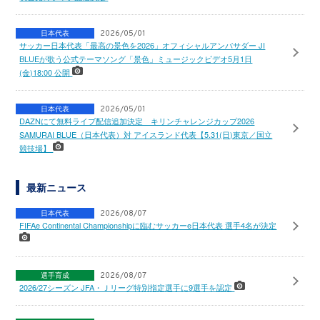
日本代表
2026/05/01
サッカー日本代表「最高の景色を2026」オフィシャルアンバサダー JI
BLUEが歌う公式テーマソング「景色」ミュージックビデオ5月1日
(金)18:00 公開
日本代表
2026/05/01
DAZNにて無料ライブ配信追加決定 キリンチャレンジカップ2026
SAMURAI BLUE（日本代表）対 アイスランド代表【5.31(日)東京／国立
競技場】
最新ニュース
日本代表
2026/08/07
FIFAe Continental Championshipに臨むサッカーe日本代表 選手4名が決定
選手育成
2026/08/07
2026/27シーズン JFA・Ｊリーグ特別指定選手に9選手を認定