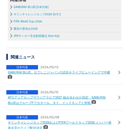
SAMURAI BLUE(日本代表)
キリンチャレンジカップ2026 [5/31]
FIFA World Cup 2026
最高の景色を2026
JFAサッカー文化創造拠点 blue-ing!
関連ニュース
日本代表
2026/05/13
SAMURAI BLUE、なでしこジャパンの試合をライブビューイングで中継
日本代表
2026/05/10
AFCアジアカップサウジアラビア2027 組み合わせが決定 SAMURAI
BLUEはグループFでカタール、タイ、インドネシアと対戦
日本代表
2026/05/08
キリンチャレンジカップ2026およびFIFAワールドカップ2026 メンバー発
表会見のライブ配信決定