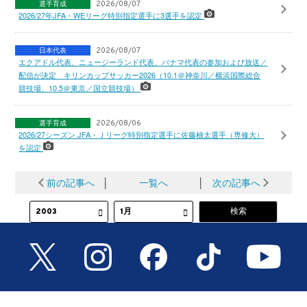
選手育成
2026/08/07
2026/27年JFA・WEリーグ特別指定選手に3選手を認定
日本代表
2026/08/07
エクアドル代表、ニュージーランド代表、パナマ代表の参加および放送／
配信が決定 キリンカップサッカー2026（10.1＠神奈川／横浜国際総合
競技場、10.5＠東京／国立競技場）
選手育成
2026/08/06
2026/27シーズン JFA・Ｊリーグ特別指定選手に佐藤柚太選手（専修大）
を認定
前の記事へ
│
一覧へ
│
次の記事へ