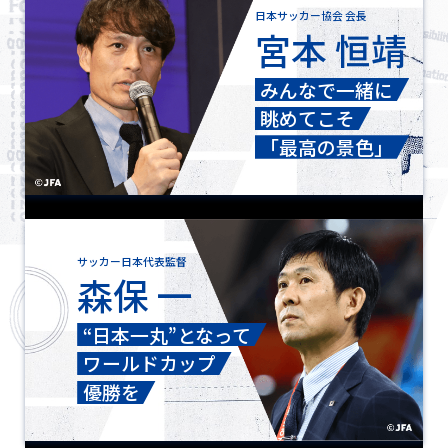
日本サッカー協会 会長
宮本 恒靖
みんなで一緒に
眺めてこそ
「最高の景色」
サッカー日本代表監督
森保 一
“日本一丸”となって
ワールドカップ
優勝を