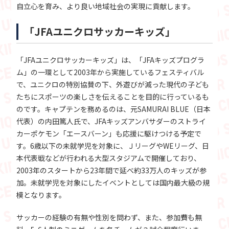
自立心を育み、より良い地域社会の実現に貢献します。
「JFAユニクロサッカーキッズ」
「JFAユニクロサッカーキッズ」は、「JFAキッズプログラ
ム」の一環として2003年から実施しているフェスティバル
で、ユニクロの特別協賛の下、外遊びが減った現代の子ども
たちにスポーツの楽しさを伝えることを目的に行っているも
のです。キャプテンを務めるのは、元SAMURAI BLUE（日本
代表）の内田篤人氏で、JFAキッズアンバサダーのストライ
カーポケモン「エースバーン」も応援に駆けつける予定で
す。6歳以下の未就学児を対象に、ＪリーグやWEリーグ、日
本代表戦などが行われる大型スタジアムで開催しており、
2003年のスタートから23年間で延べ約33万人のキッズが参
加。未就学児を対象にしたイベントとしては国内最大級の規
模となります。
サッカーの経験の有無や性別を問わず、また、参加費も無