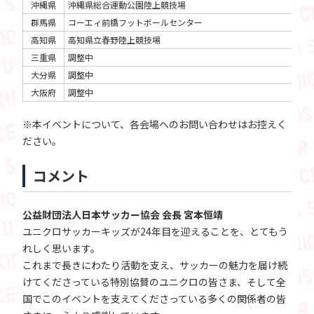
沖縄県
沖縄県総合運動公園陸上競技場
20
群馬県
コーエィ前橋フットボールセンター
20
高知県
高知県立春野陸上競技場
20
三重県
調整中
調
大分県
調整中
調
大阪府
調整中
調
※本イベントについて、各会場へのお問い合わせはお控えく
ださい。
コメント
公益財団法人日本サッカー協会 会長 宮本恒靖
ユニクロサッカーキッズが24年目を迎えることを、とてもう
れしく思います。
これまで長きにわたり活動を支え、サッカーの魅力を届け続
けてくださっている特別協賛のユニクロの皆さま、そして全
国でこのイベントを支えてくださっている多くの関係者の皆