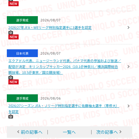
選手育成
2026/08/07
2026/27年JFA・WEリーグ特別指定選手に3選手を認定
日本代表
2026/08/07
エクアドル代表、ニュージーランド代表、パナマ代表の参加および放送／
配信が決定 キリンカップサッカー2026（10.1＠神奈川／横浜国際総合
競技場、10.5＠東京／国立競技場）
選手育成
2026/08/06
2026/27シーズン JFA・Ｊリーグ特別指定選手に佐藤柚太選手（専修大）
を認定
前の記事へ
│
一覧へ
│
次の記事へ