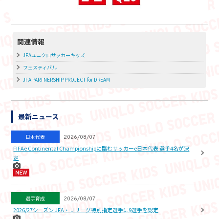
関連情報
JFAユニクロサッカーキッズ
フェスティバル
JFA PARTNERSHIP PROJECT for DREAM
最新ニュース
日本代表
2026/08/07
FIFAe Continental Championshipに臨むサッカーe日本代表 選手4名が決
定
選手育成
2026/08/07
2026/27シーズン JFA・Ｊリーグ特別指定選手に9選手を認定