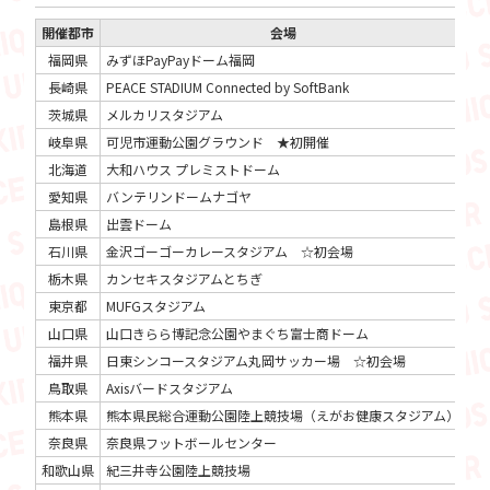
開催都市
会場
福岡県
みずほPayPayドーム福岡
20
長崎県
PEACE STADIUM Connected by SoftBank
20
茨城県
メルカリスタジアム
20
岐阜県
可児市運動公園グラウンド ★初開催
20
北海道
大和ハウス プレミストドーム
20
愛知県
バンテリンドームナゴヤ
20
島根県
出雲ドーム
20
石川県
金沢ゴーゴーカレースタジアム ☆初会場
20
栃木県
カンセキスタジアムとちぎ
20
東京都
MUFGスタジアム
20
山口県
山口きらら博記念公園やまぐち富士商ドーム
20
福井県
日東シンコースタジアム丸岡サッカー場 ☆初会場
20
鳥取県
Axisバードスタジアム
20
熊本県
熊本県民総合運動公園陸上競技場（えがお健康スタジアム）
20
奈良県
奈良県フットボールセンター
20
和歌山県
紀三井寺公園陸上競技場
20