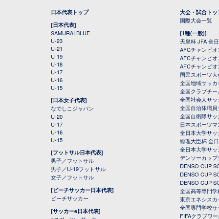
日本代表トップ
大会・試合トッ
国際大会一覧
[日本代表]
SAMURAI BLUE
[1種(一般)]
U-23
天皇杯 JFA 
U-21
AFCチャンピ
U-19
AFCチャンピオン
U-18
AFCチャンピオ
U-17
国民スポーツ大
U-16
全国地域サッカ
U-15
全国クラブチー
全国社会人サッ
[日本女子代表]
全国自治体職員
なでしこジャパン
全国自衛隊サッ
U-20
U-17
日本スポーツマ
U-16
全日本大学サッ
U-15
総理大臣杯 全
全日本大学サッ
[フットサル日本代表]
デンソーカップ
男子／フットサル
DENSO CUP
男子／U-19フットサル
DENSO CUP
女子／フットサル
DENSO CUP
[ビーチサッカー日本代表]
全国高等専門学
ビーチサッカー
東京エネシスカ
全国専門学校サ
[サッカーe日本代表]
FIFAクラブワ
eスポーツ・サッカー