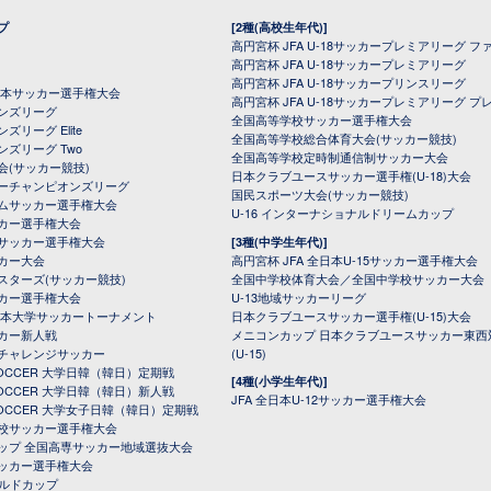
プ
[2種(高校生年代)]
高円宮杯 JFA U-18サッカープレミアリーグ フ
高円宮杯 JFA U-18サッカープレミアリーグ
高円宮杯 JFA U-18サッカープリンスリーグ
全日本サッカー選手権大会
高円宮杯 JFA U-18サッカープレミアリーグ プ
オンズリーグ
全国高等学校サッカー選手権大会
ズリーグ Elite
全国高等学校総合体育大会(サッカー競技)
ンズリーグ Two
全国高等学校定時制通信制サッカー大会
会(サッカー競技)
日本クラブユースサッカー選手権(U-18)大会
ーチャンピオンズリーグ
国民スポーツ大会(サッカー競技)
ムサッカー選手権大会
U-16 インターナショナルドリームカップ
カー選手権大会
サッカー選手権大会
[3種(中学生年代)]
カー大会
高円宮杯 JFA 全日本U-15サッカー選手権大会
スターズ(サッカー競技)
全国中学校体育大会／全国中学校サッカー大会
カー選手権大会
U-13地域サッカーリーグ
日本大学サッカートーナメント
日本クラブユースサッカー選手権(U-15)大会
カー新人戦
メニコンカップ 日本クラブユースサッカー東西
チャレンジサッカー
(U-15)
 SOCCER 大学日韓（韓日）定期戦
[4種(小学生年代)]
 SOCCER 大学日韓（韓日）新人戦
JFA 全日本U-12サッカー選手権大会
 SOCCER 大学女子日韓（韓日）定期戦
校サッカー選手権大会
ップ 全国高専サッカー地域選抜大会
ッカー選手権大会
ールドカップ