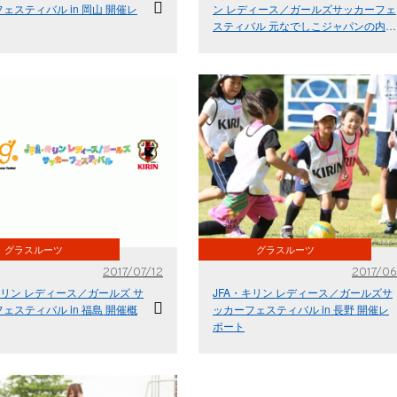
ェスティバル in 岡山 開催レ
ン レディース／ガールズサッカーフェ
スティバル 元なでしこジャパンの内山
環さん・原菜摘子さんも参加！
グラスルーツ
グラスルーツ
2017/07/12
2017/06
キリン レディース／ガールズ サ
JFA・キリン レディース／ガールズサ
ェスティバル in 福島 開催概
ッカーフェスティバル in 長野 開催レ
ポート