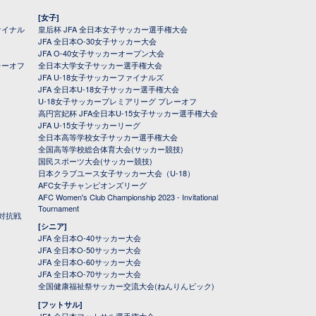
[女子]
ァイナル
皇后杯 JFA 全日本女子サッカー選手権大会
JFA 全日本O-30女子サッカー大会
JFA O-40女子サッカーオープン大会
レーオフ
全日本大学女子サッカー選手権大会
JFA U-18女子サッカーファイナルズ
JFA 全日本U-18女子サッカー選手権大会
U-18女子サッカープレミアリーグ プレーオフ
高円宮妃杯 JFA全日本U-15女子サッカー選手権大会
JFA U-15女子サッカーリーグ
全日本高等学校女子サッカー選手権大会
全国高等学校総合体育大会(サッカー競技)
国民スポーツ大会(サッカー競技)
日本クラブユース女子サッカー大会（U-18）
AFC女子チャンピオンズリーグ
AFC Women's Club Championship 2023 - Invitational
Tournament
対抗戦
[シニア]
JFA 全日本O-40サッカー大会
JFA 全日本O-50サッカー大会
JFA 全日本O-60サッカー大会
JFA 全日本O-70サッカー大会
全国健康福祉祭サッカー交流大会(ねんりんピック)
[フットサル]
JFA 全日本フットサル選手権大会