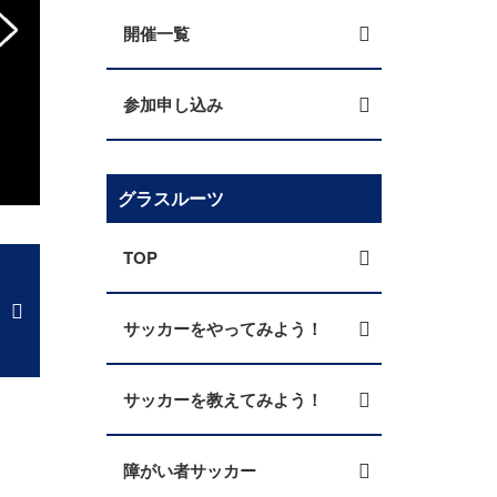
開催一覧
参加申し込み
福島会場 参加者追加募集！JFA・キリン レデ
ジャパンの内山環さ
グラスルーツ
TOP
サッカーをやってみよう！
サッカーを教えてみよう！
障がい者サッカー