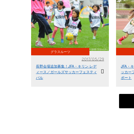
グラスルーツ
2017/05/29
長野会場追加募集！JFA・キリン レデ
JFA・
ィース／ガールズサッカーフェスティ
ッカーフ
バル
ポート