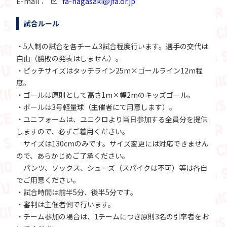
E-mail：
fa-nagasaki@jfa.or.jp
試合ルール
・5人制の試合を各チーム3試合程度行います。選手の交代は
自由（勝敗の発表はしません）。
・ピッチサイズはタッチライン25m×ゴールライン12m程
度。
・ゴールは原則として高さ1m×幅2mのキッズゴール。
・ボールは3号軽量球（主催者にて用意します）。
・ユニフォームは、ユニクロより当日参加する全員分を提供
しますので、必ずご着用ください。
サイズは130cmのみです。サイズ変更には対応できません
ので、あらかじめご了承ください。
パンツ、ソックス、シューズ（スパイクは不可）等は各自
でご用意ください。
・試合時間は前半5分、後半5分です。
・審判は主催者側で行います。
・チーム参加の場合は、1チームにつき原則3名の引率者をお