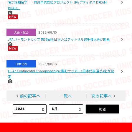
名が短期留学 「育成年代応援プロジェクト JFA アディダス DREAM
ROAD」
大会・試合
2026/08/10
JFA バーモントカップ 第36回全日本U-12フットサル選手権大会が開幕
日本代表
2026/08/07
FIFAe Continental Championshipに臨むサッカーe日本代表 選手4名が決
定
前の記事へ
│
一覧へ
│
次の記事へ