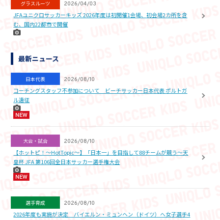
グラスルーツ
2026/04/03
JFAユニクロサッカーキッズ 2026年度は初開催1会場、初会場2カ所を含
む、国内22都市で開催
最新ニュース
日本代表
2026/08/10
コーチングスタッフ不参加について ビーチサッカー日本代表 ポルトガ
ル遠征
大会・試合
2026/08/10
【ホットピ！～HotTopic～】「日本一」を目指して88チームが競う～天
皇杯 JFA 第106回全日本サッカー選手権大会
選手育成
2026/08/10
2026年度も実施が決定 バイエルン・ミュンヘン（ドイツ）へ女子選手4