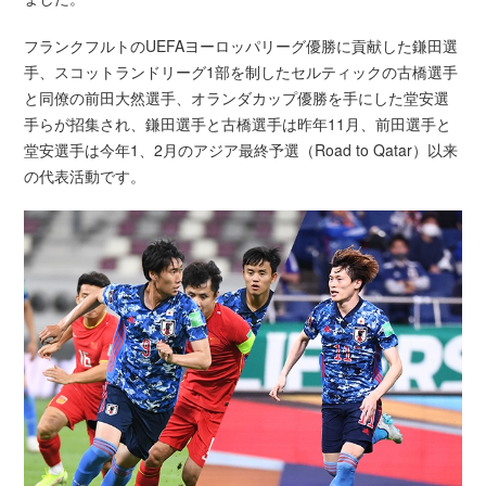
フランクフルトのUEFAヨーロッパリーグ優勝に貢献した鎌田選
手、スコットランドリーグ1部を制したセルティックの古橋選手
と同僚の前田大然選手、オランダカップ優勝を手にした堂安選
手らが招集され、鎌田選手と古橋選手は昨年11月、前田選手と
堂安選手は今年1、2月のアジア最終予選（Road to Qatar）以来
の代表活動です。