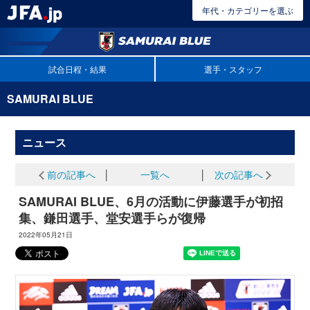
年代・カテゴリーを選ぶ
試合日程・結果
選手・スタッフ
SAMURAI BLUE
ニュース
前の記事へ
│
一覧へ
│
次の記事へ
SAMURAI BLUE、6月の活動に伊藤選手が初招
集、鎌田選手、堂安選手らが復帰
2022年05月21日