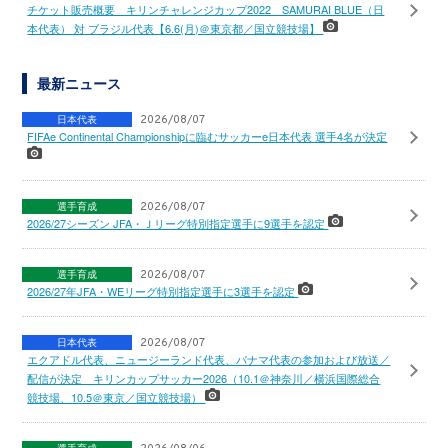
チケット販売概要 キリンチャレンジカップ2022 SAMURAI BLUE（日
本代表） 対 ブラジル代表【6.6(月)＠東京都／国立競技場】
最新ニュース
日本代表
2026/08/07
FIFAe Continental Championshipに臨むサッカーe日本代表 選手4名が決定
選手育成
2026/08/07
2026/27シーズン JFA・Ｊリーグ特別指定選手に9選手を認定
選手育成
2026/08/07
2026/27年JFA・WEリーグ特別指定選手に3選手を認定
日本代表
2026/08/07
エクアドル代表、ニュージーランド代表、パナマ代表の参加および放送／
配信が決定 キリンカップサッカー2026（10.1＠神奈川／横浜国際総合
競技場、10.5＠東京／国立競技場）