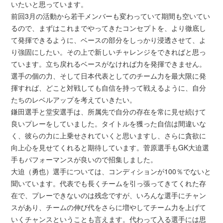
いたいと思っています。
前回3月の活動から若干メンバーも変わっていて期間も空いてい
るので、まずはこれまでやってきたコンセプトを、より徹底し
て発揮できるように、ベースの部分をしっかり浸透させて、よ
り強固にしたい。その上で新しいチャレンジをできればと思っ
ています。立ち戻れるベースがなければ力を発揮できません。
選手の個の力、そして日本代表としてのチーム力を最大限に発
揮すれば、どこと対戦しても自信を持って戦えるように、自分
たちのレベルアップを考えていきたい。
鎌田選手と堂安選手は、所属先で自分の存在を常に見せ続けて
良いプレーをしていました。タイトルを獲った自信は間違いな
く、彼らの力に上乗せされていくと思いますし、さらに貪欲に
向上心を見せてくれると期待しています。菅原選手もGK大迫選
手もパフォーマンスが良いので招集しました。
大迫（勇也）選手については、コンディションが100％でないと
聞いています。代表でも長くチームを引っ張ってきてくれた存
在で、プレーできないのは残念ですが、いろんな選手にチャン
スがあり、チームの伸び代をさらに増やしてチーム力を上げて
いくチャンスということも言えます。代わって入る選手には思