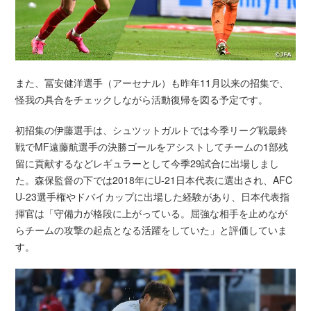
また、冨安健洋選手（アーセナル）も昨年11月以来の招集で、
怪我の具合をチェックしながら活動復帰を図る予定です。
初招集の伊藤選手は、シュツットガルトでは今季リーグ戦最終
戦でMF遠藤航選手の決勝ゴールをアシストしてチームの1部残
留に貢献するなどレギュラーとして今季29試合に出場しまし
た。森保監督の下では2018年にU-21日本代表に選出され、AFC
U-23選手権やドバイカップに出場した経験があり、日本代表指
揮官は「守備力が格段に上がっている。屈強な相手を止めなが
らチームの攻撃の起点となる活躍をしていた」と評価していま
す。