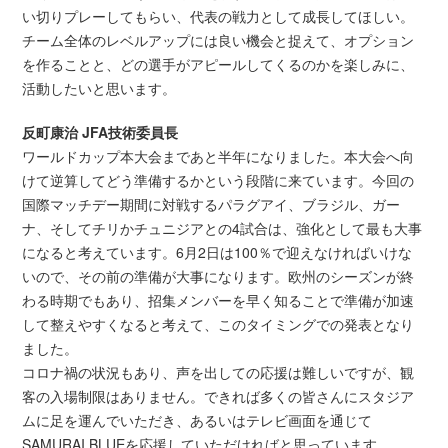
い切りプレーしてもらい、代表の戦力として成長してほしい。
チーム全体のレベルアップには良い機会と捉えて、オプション
を作ることと、どの選手がアピールしてくるのかを楽しみに、
活動したいと思います。
反町康治 JFA技術委員長
ワールドカップ本大会まであと半年になりました。本大会へ向
けて逆算してどう準備するかという段階に来ています。今回の
国際マッチデー期間に対戦するパラグアイ、ブラジル、ガー
ナ、そしてチリかチュニジアとの4試合は、強化として最も大事
になると考えています。6月2日は100％で迎えなければいけな
いので、その前の準備が大事になります。欧州のシーズンが終
わる時期でもあり、招集メンバーを早く知ることで準備が加速
して整えやすくなると考えて、このタイミングでの発表となり
ました。
コロナ禍の状況もあり、声を出しての応援は難しいですが、観
客の入場制限はありません。できれば多くの皆さんにスタジア
ムに足を運んでいただき、あるいはテレビ画面を通じて
SAMURAI BLUEを応援していただければと思っています。