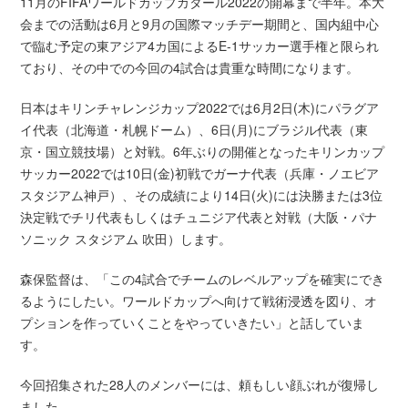
11月のFIFAワールドカップカタール2022の開幕まで半年。本大
会までの活動は6月と9月の国際マッチデー期間と、国内組中心
で臨む予定の東アジア4カ国によるE-1サッカー選手権と限られ
ており、その中での今回の4試合は貴重な時間になります。
日本はキリンチャレンジカップ2022では6月2日(木)にパラグア
イ代表（北海道・札幌ドーム）、6日(月)にブラジル代表（東
京・国立競技場）と対戦。6年ぶりの開催となったキリンカップ
サッカー2022では10日(金)初戦でガーナ代表（兵庫・ノエビア
スタジアム神戸）、その成績により14日(火)には決勝または3位
決定戦でチリ代表もしくはチュニジア代表と対戦（大阪・パナ
ソニック スタジアム 吹田）します。
森保監督は、「この4試合でチームのレベルアップを確実にでき
るようにしたい。ワールドカップへ向けて戦術浸透を図り、オ
プションを作っていくことをやっていきたい」と話していま
す。
今回招集された28人のメンバーには、頼もしい顔ぶれが復帰し
ました。