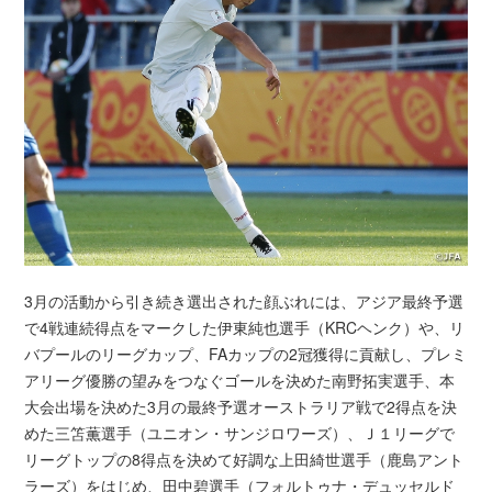
3月の活動から引き続き選出された顔ぶれには、アジア最終予選
で4戦連続得点をマークした伊東純也選手（KRCヘンク）や、リ
バプールのリーグカップ、FAカップの2冠獲得に貢献し、プレミ
アリーグ優勝の望みをつなぐゴールを決めた南野拓実選手、本
大会出場を決めた3月の最終予選オーストラリア戦で2得点を決
めた三笘薫選手（ユニオン・サンジロワーズ）、Ｊ１リーグで
リーグトップの8得点を決めて好調な上田綺世選手（鹿島アント
ラーズ）をはじめ、田中碧選手（フォルトゥナ・デュッセルド