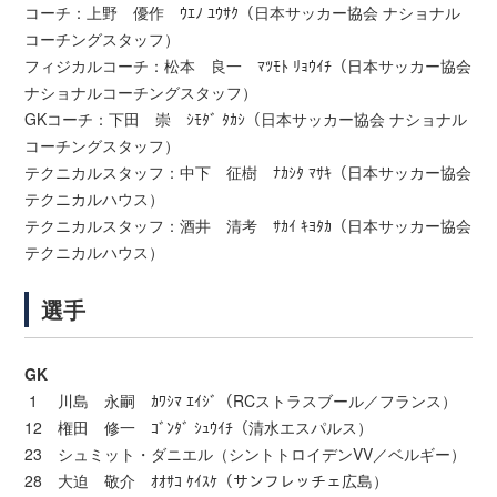
コーチ：上野 優作 ｳｴﾉ ﾕｳｻｸ（日本サッカー協会 ナショナル
コーチングスタッフ）
フィジカルコーチ：松本 良一 ﾏﾂﾓﾄ ﾘｮｳｲﾁ（日本サッカー協会
ナショナルコーチングスタッフ）
GKコーチ：下田 崇 ｼﾓﾀﾞ ﾀｶｼ（日本サッカー協会 ナショナル
コーチングスタッフ）
テクニカルスタッフ：中下 征樹 ﾅｶｼﾀ ﾏｻｷ（日本サッカー協会
テクニカルハウス）
テクニカルスタッフ：酒井 清考 ｻｶｲ ｷﾖﾀｶ（日本サッカー協会
テクニカルハウス）
選手
GK
1 川島 永嗣 ｶﾜｼﾏ ｴｲｼﾞ（RCストラスブール／フランス）
12 権田 修一 ｺﾞﾝﾀﾞ ｼｭｳｲﾁ（清水エスパルス）
23 シュミット・ダニエル（シントトロイデンVV／ベルギー）
28 大迫 敬介 ｵｵｻｺ ｹｲｽｹ（サンフレッチェ広島）