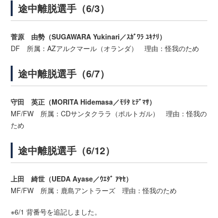
途中離脱選手（6/3）
菅原 由勢（SUGAWARA Yukinari／ｽｶﾞﾜﾗ ﾕｷﾅﾘ）
DF 所属：AZアルクマール（オランダ） 理由：怪我のため
途中離脱選手（6/7）
守田 英正（MORITA Hidemasa／ﾓﾘﾀ ﾋﾃﾞﾏｻ）
MF/FW 所属：CDサンタクララ（ポルトガル） 理由：怪我の
ため
途中離脱選手（6/12）
上田 綺世（UEDA Ayase／ｳｴﾀﾞ ｱﾔｾ）
MF/FW 所属：鹿島アントラーズ 理由：怪我のため
※6/1 背番号を追記しました。