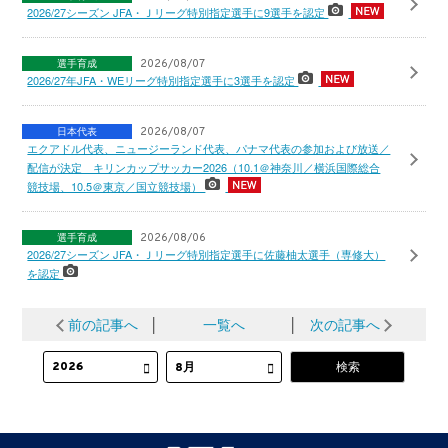
2026/27シーズン JFA・Ｊリーグ特別指定選手に9選手を認定
選手育成
2026/08/07
2026/27年JFA・WEリーグ特別指定選手に3選手を認定
日本代表
2026/08/07
エクアドル代表、ニュージーランド代表、パナマ代表の参加および放送／
配信が決定 キリンカップサッカー2026（10.1＠神奈川／横浜国際総合
競技場、10.5＠東京／国立競技場）
選手育成
2026/08/06
2026/27シーズン JFA・Ｊリーグ特別指定選手に佐藤柚太選手（専修大）
を認定
前の記事へ
│
一覧へ
│
次の記事へ