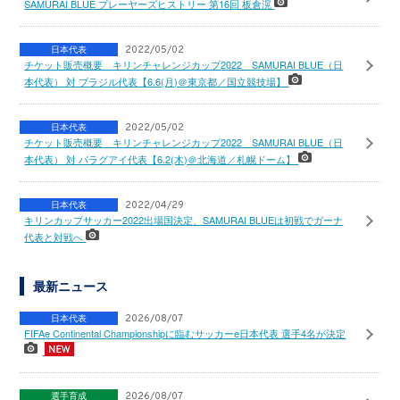
SAMURAI BLUE プレーヤーズヒストリー 第16回 板倉滉
日本代表
2022/05/02
チケット販売概要 キリンチャレンジカップ2022 SAMURAI BLUE（日
本代表） 対 ブラジル代表【6.6(月)＠東京都／国立競技場】
日本代表
2022/05/02
チケット販売概要 キリンチャレンジカップ2022 SAMURAI BLUE（日
本代表） 対 パラグアイ代表【6.2(木)＠北海道／札幌ドーム】
日本代表
2022/04/29
キリンカップサッカー2022出場国決定、SAMURAI BLUEは初戦でガーナ
代表と対戦へ
最新ニュース
日本代表
2026/08/07
FIFAe Continental Championshipに臨むサッカーe日本代表 選手4名が決定
選手育成
2026/08/07