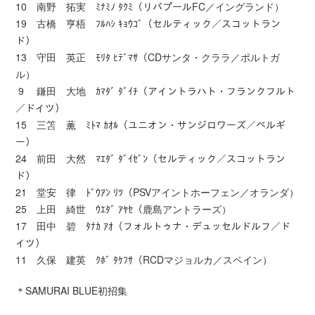
10 南野 拓実 ﾐﾅﾐﾉ ﾀｸﾐ（リバプールFC／イングランド）
19 古橋 亨梧 ﾌﾙﾊｼ ｷｮｳｺﾞ（セルティック／スコットラン
ド）
13 守田 英正 ﾓﾘﾀ ﾋﾃﾞﾏｻ（CDサンタ・クララ／ポルトガ
ル）
9 鎌田 大地 ｶﾏﾀﾞ ﾀﾞｲﾁ（アイントラハト・フランクフルト
／ドイツ）
15 三笘 薫 ﾐﾄﾏ ｶｵﾙ（ユニオン・サンジロワーズ／ベルギ
ー）
24 前田 大然 ﾏｴﾀﾞ ﾀﾞｲｾﾞﾝ（セルティック／スコットラン
ド）
21 堂安 律 ﾄﾞｳｱﾝ ﾘﾂ（PSVアイントホーフェン／オランダ）
25 上田 綺世 ｳｴﾀﾞ ｱﾔｾ（鹿島アントラーズ）
17 田中 碧 ﾀﾅｶ ｱｵ（フォルトゥナ・デュッセルドルフ／ド
イツ）
11 久保 建英 ｸﾎﾞ ﾀｹﾌｻ（RCDマジョルカ／スペイン）
＊SAMURAI BLUE初招集