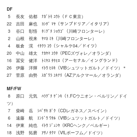
DF
5 長友 佑都 ﾅｶﾞﾄﾓ ﾕｳﾄ（ＦＣ東京）
22 吉田 麻也 ﾖｼﾀﾞ ﾏﾔ（サンプドリア／イタリア）
3 谷口 彰悟 ﾀﾆｸﾞﾁ ｼｮｳｺﾞ（川崎フロンターレ）
2 山根 視来 ﾔﾏﾈ ﾐｷ（川崎フロンターレ）
4 板倉 滉 ｲﾀｸﾗ ｺｳ（シャルケ04／ドイツ）
20 中山 雄太 ﾅｶﾔﾏ ﾕｳﾀ（PECズヴォレ／オランダ）
16 冨安 健洋 ﾄﾐﾔｽ ﾀｹﾋﾛ（アーセナル／イングランド）
26 伊藤 洋輝 ｲﾄｳ ﾋﾛｷ（VfBシュツットガルト／ドイツ）＊
27 菅原 由勢 ｽｶﾞﾜﾗ ﾕｷﾅﾘ（AZアルクマール／オランダ）
MF/FW
8 原口 元気 ﾊﾗｸﾞﾁ ｹﾞﾝｷ（1.FCウニオン・ベルリン／ドイ
ツ）
7 柴崎 岳 ｼﾊﾞｻｷ ｶﾞｸ（CDレガネス／スペイン）
6 遠藤 航 ｴﾝﾄﾞｳ ﾜﾀﾙ（VfBシュツットガルト／ドイツ）
14 伊東 純也 ｲﾄｳ ｼﾞｭﾝﾔ（KRCヘンク／ベルギー）
18 浅野 拓磨 ｱｻﾉ ﾀｸﾏ（VfLボーフム／ドイツ）