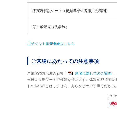
③実況解説シート（視覚障がい者用／先着制）
④一般販売（先着制）
チケット販売概要はこちら
ご来場にあたっての注意事項
ご来場の方はJFA.jp内「
来場に際してのご案内
」
当日は入場ゲートで検温を行います。体温が37.5度
トの払い戻しはしません。あらかじめご了承ください
OFFICI