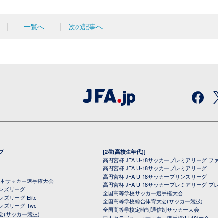
│
一覧へ
│
次の記事へ
プ
[2種(高校生年代)]
高円宮杯 JFA U-18サッカープレミアリーグ フ
高円宮杯 JFA U-18サッカープレミアリーグ
高円宮杯 JFA U-18サッカープリンスリーグ
全日本サッカー選手権大会
高円宮杯 JFA U-18サッカープレミアリーグ プ
オンズリーグ
全国高等学校サッカー選手権大会
ズリーグ Elite
全国高等学校総合体育大会(サッカー競技)
ンズリーグ Two
全国高等学校定時制通信制サッカー大会
会(サッカー競技)
日本クラブユースサッカー選手権(U-18)大会