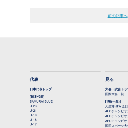
前の記事へ
代表
見る
日本代表トップ
大会・試合トッ
国際大会一覧
[日本代表]
SAMURAI BLUE
[1種(一般)]
U-23
天皇杯 JFA 
U-21
AFCチャンピ
U-19
AFCチャンピオン
U-18
AFCチャンピオ
U-17
国民スポーツ大