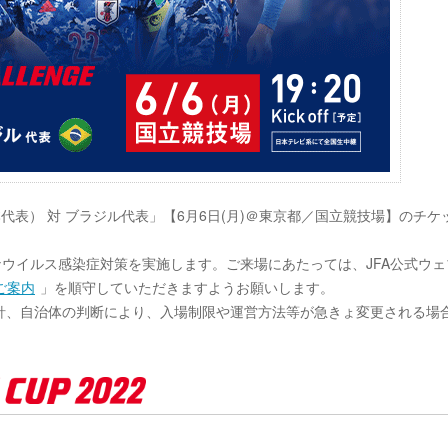
（日本代表） 対 ブラジル代表」【6月6日(月)＠東京都／国立競技場】のチケ
ナウイルス感染症対策を実施します。ご来場にあたっては、JFA公式ウェ
ご案内
」を順守していただきますようお願いします。
針、自治体の判断により、入場制限や運営方法等が急きょ変更される場