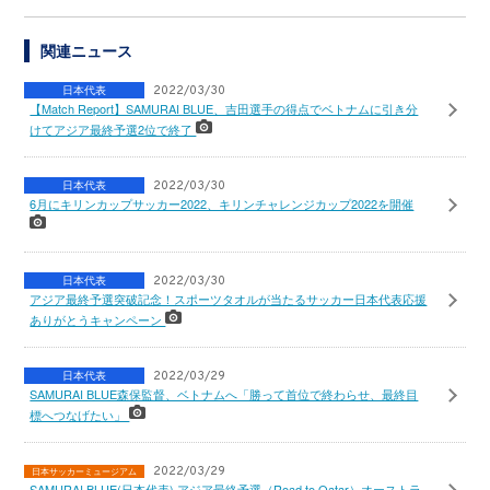
関連ニュース
日本代表
2022/03/30
【Match Report】SAMURAI BLUE、吉田選手の得点でベトナムに引き分
けてアジア最終予選2位で終了
日本代表
2022/03/30
6月にキリンカップサッカー2022、キリンチャレンジカップ2022を開催
日本代表
2022/03/30
アジア最終予選突破記念！スポーツタオルが当たるサッカー日本代表応援
ありがとうキャンペーン
日本代表
2022/03/29
SAMURAI BLUE森保監督、ベトナムへ「勝って首位で終わらせ、最終目
標へつなげたい」
2022/03/29
日本サッカーミュージアム
SAMURAI BLUE(日本代表) アジア最終予選（Road to Qatar）オーストラ