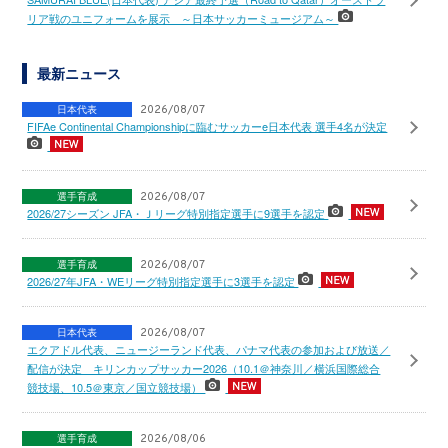
リア戦のユニフォームを展示 ～日本サッカーミュージアム～
最新ニュース
日本代表
2026/08/07
FIFAe Continental Championshipに臨むサッカーe日本代表 選手4名が決定
選手育成
2026/08/07
2026/27シーズン JFA・Ｊリーグ特別指定選手に9選手を認定
選手育成
2026/08/07
2026/27年JFA・WEリーグ特別指定選手に3選手を認定
日本代表
2026/08/07
エクアドル代表、ニュージーランド代表、パナマ代表の参加および放送／
配信が決定 キリンカップサッカー2026（10.1＠神奈川／横浜国際総合
競技場、10.5＠東京／国立競技場）
選手育成
2026/08/06