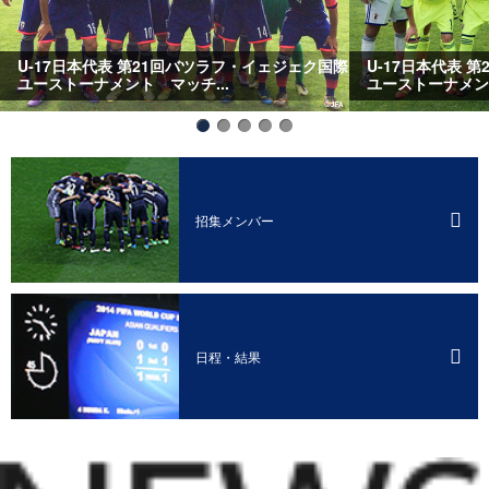
本代表 第21回バツラフ・イェジェク国際
U-17日本代表 第21回バツ
ナメント マッチ...
ユーストーナメント マッチ..
招集メンバー
日程・結果