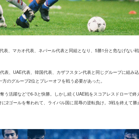
ン代表、マカオ代表、ネパール代表と同組となり、5勝1分と危なげない戦
代表、UAE代表、韓国代表、カザフスタン代表と同じグループに組み
一方のグループ2位とプレーオフを戦う必要があった。
奪う活躍などで6-3と快勝。しかし続くUAE戦をスコアレスドローで終
に2ゴールを奪われて、ライバル国に屈辱の逆転負け。3戦を終えて勝点