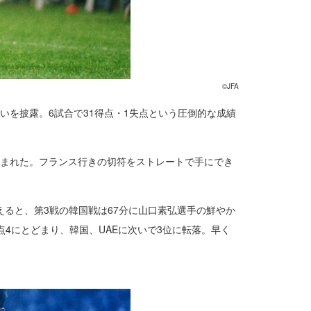
©JFA
いを披露。6試合で31得点・1失点という圧倒的な成績
込まれた。フランス行きの切符をストレートで手にでき
えると、第3戦の韓国戦は67分に山口素弘選手の鮮やか
4にとどまり、韓国、UAEに次いで3位に転落。早く