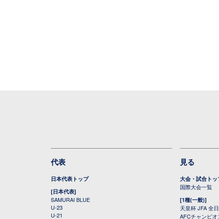
代表
見る
日本代表トップ
大会・試合トッ
国際大会一覧
[日本代表]
SAMURAI BLUE
[1種(一般)]
U-23
天皇杯 JFA 
U-21
AFCチャンピ