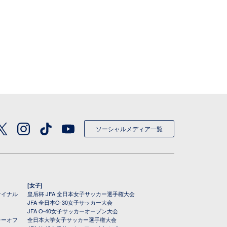
ソーシャルメディア一覧
[女子]
ァイナル
皇后杯 JFA 全日本女子サッカー選手権大会
JFA 全日本O-30女子サッカー大会
JFA O-40女子サッカーオープン大会
レーオフ
全日本大学女子サッカー選手権大会