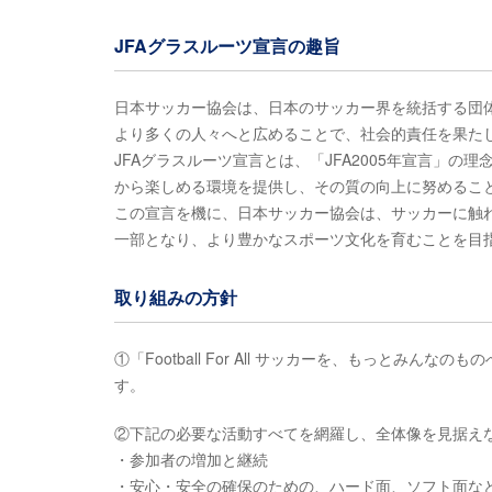
JFAグラスルーツ宣言の趣旨
日本サッカー協会は、日本のサッカー界を統括する団
より多くの人々へと広めることで、社会的責任を果た
JFAグラスルーツ宣言とは、「JFA2005年宣言」
から楽しめる環境を提供し、その質の向上に努めるこ
この宣言を機に、日本サッカー協会は、サッカーに触
一部となり、より豊かなスポーツ文化を育むことを目
取り組みの方針
①「Football For All サッカーを、もっと
す。
②下記の必要な活動すべてを網羅し、全体像を見据え
・参加者の増加と継続
・安心・安全の確保のための、ハード面、ソフト面な