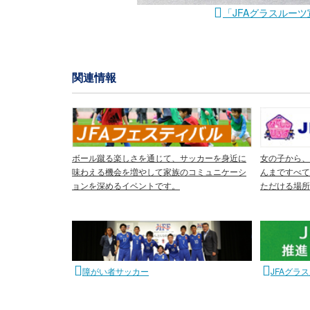
「JFAグラスルーツ
関連情報
ボール蹴る楽しさを通じて、サッカーを身近に
女の子から、
味わえる機会を増やして家族のコミュニケーシ
んまですべて
ョンを深めるイベントです。
ただける場所
障がい者サッカー
JFAグラ