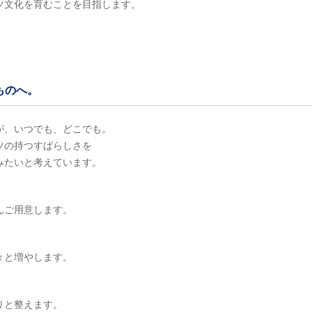
ツ文化を育むことを目指します。
のものへ。
が、いつでも、どこでも。
ツの持つすばらしさを
みたいと考えています。
んご用意します。
！
々と増やします。
りと整えます。