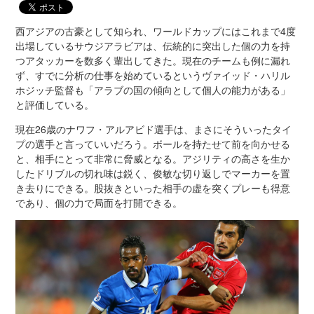
西アジアの古豪として知られ、ワールドカップにはこれまで4度
出場しているサウジアラビアは、伝統的に突出した個の力を持
つアタッカーを数多く輩出してきた。現在のチームも例に漏れ
ず、すでに分析の仕事を始めているというヴァイッド・ハリル
ホジッチ監督も「アラブの国の傾向として個人の能力がある」
と評価している。
現在26歳のナワフ・アルアビド選手は、まさにそういったタイ
プの選手と言っていいだろう。ボールを持たせて前を向かせる
と、相手にとって非常に脅威となる。アジリティの高さを生か
したドリブルの切れ味は鋭く、俊敏な切り返しでマーカーを置
き去りにできる。股抜きといった相手の虚を突くプレーも得意
であり、個の力で局面を打開できる。