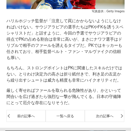
写真提供：Getty Images
ハリルホジッチ監督が「注意して罠にかからないようにしなけ
ればいけない。サウジアラビアの選手たちはPKやFKを誘うスペ
シャリストだ」と話すように、今回の予選でサウジアラビアの
得点でPKの占める割合は非常に高いが、まさにナワフ選手はド
リブルで相手のファールを誘えるタイプだ。PKではキッカーも
任されており、相手監督ベルト・ファン・マルヴァイクの信頼
も厚い。
もちろん、ストロングポイントはPKに関連したスキルだけでは
ない。とりわけ決定力の高さは折り紙付きで、利き足の左足か
ら繰り出すシュートは威力も精度も非常にハイクオリティだ。
厳しく寄せればファールを取られる危険性があり、かといって
間合いを広げ過ぎたら強烈な一撃が飛んでくる。日本の守備陣
にとって厄介な存在になりそうだ。
前の記事へ
一覧へ戻る
次の記事へ