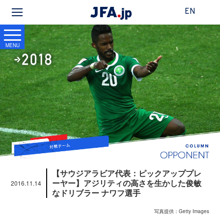
EN
MENU
【サウジアラビア代表：ピックアッププレ
ーヤー】アジリティの高さを生かした俊敏
2016.11.14
なドリブラー ナワフ選手
写真提供：Getty Images