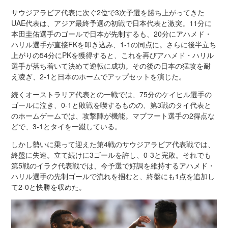
サウジアラビア代表に次ぐ2位で3次予選を勝ち上がってきた
UAE代表は、アジア最終予選の初戦で日本代表と激突。11分に
本田圭佑選手のゴールで日本が先制するも、20分にアハメド・
ハリル選手が直接FKを叩き込み、1-1の同点に。さらに後半立ち
上がりの54分にPKを獲得すると、これを再びアハメド・ハリル
選手が落ち着いて決めて逆転に成功。その後の日本の猛攻を耐
え凌ぎ、2-1と日本のホームでアップセットを演じた。
続くオーストラリア代表との一戦では、75分のケイヒル選手の
ゴールに泣き、0-1と敗戦を喫するものの、第3戦のタイ代表と
のホームゲームでは、攻撃陣が機能。マブフート選手の2得点な
どで、3-1とタイを一蹴している。
しかし勢いに乗って迎えた第4戦のサウジアラビア代表戦では、
終盤に失速。立て続けに3ゴールを許し、0-3と完敗。それでも
第5戦のイラク代表戦では、今予選で好調を維持するアハメド・
ハリル選手の先制ゴールで流れを掴むと、終盤にも1点を追加し
て2-0と快勝を収めた。