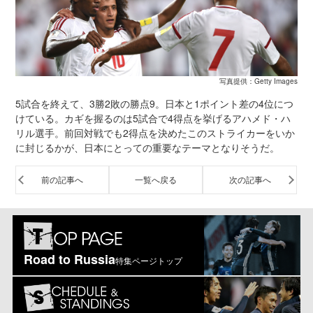
写真提供：Getty Images
5試合を終えて、3勝2敗の勝点9。日本と1ポイント差の4位につ
けている。カギを握るのは5試合で4得点を挙げるアハメド・ハ
リル選手。前回対戦でも2得点を決めたこのストライカーをいか
に封じるかが、日本にとっての重要なテーマとなりそうだ。
前の記事へ
一覧へ戻る
次の記事へ
Road to Russia
特集ページトップ