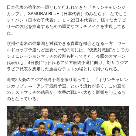
日本代表の強化の一環として行われてきた『キリンチャレンジ
カップ』。SAMURAI BLUE（日本代表）のみならず、なでしこ
ジャパン（日本女子代表）、Ｕ－23日本代表と、様々なカテゴ
リーの強化を推進するための重要なマッチメイクを実現してき
た。
欧州や南米の強豪国と対戦できる貴重な機会となる一方、ワー
ルドカップ予選など重要な一戦の前には、“仮想対戦国”としての
シミュレーションマッチの役割も担ってきた。今回のオマーン
代表戦も、4日後に行われるアジア最終予選に向け、対サウジア
ラビア代表を想定した重要なテストの場として用いられる。
過去2大会のアジア最終予選を振り返っても、「キリンチャレン
ジカップ」→「アジア最終予選」という流れが多く、この直前
のテストマッチの結果が、本番の戦いへ大きく影響を与えるも
のとなっている。