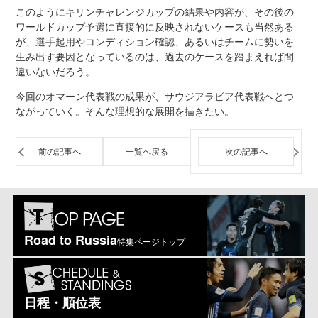
このようにキリンチャレンジカップの結果や内容が、その後の
ワールドカップ予選に直接的に反映されないケースも当然ある
が、選手起用やコンディション確認、あるいはチームに勢いを
生み出す要因となっているのは、過去のケースを踏まえれば間
違いないだろう。
今回のオマーン代表戦の成果が、サウジアラビア代表戦へとつ
ながっていく。そんな理想的な展開を描きたい。
前の記事へ
一覧へ戻る
次の記事へ
Road to Russia
特集ページトップ
日程・順位表