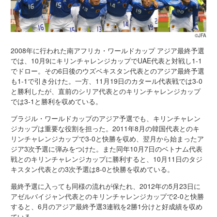
©JFA
2008年に行われた南アフリカ・ワールドカップ アジア最終予選
では、10月9にキリンチャレンジカップでUAE代表と対戦し1-1
でドロー。その6日後のウズベキスタン代表とのアジア最終予選
も1-1で引き分けた。一方、11月19日のカタール代表戦では3-0
と勝利したが、直前のシリア代表とのキリンチャレンジカップ
では3-1と勝利を収めている。
ブラジル・ワールドカップのアジア予選でも、キリンチャレン
ジカップは重要な役割を担った。2011年8月の韓国代表とのキ
リンチャレンジカップで3-0と快勝を収め、翌月から始まったア
ジア3次予選に弾みをつけた。また同年10月7日のベトナム代表
戦とのキリンチャレンジカップに勝利すると、10月11日のタジ
キスタン代表との3次予選は8-0と快勝を収めている。
最終予選に入っても同様の流れが保たれ、2012年の5月23日に
アゼルバイジャン代表とのキリンチャレンジカップで2-0と快勝
すると、6月のアジア最終予選3連戦を2勝1分けと好成績を収め
ている。