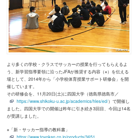
より多くの学校・クラスでサッカーの授業を行ってもらえるよ
う、新学習指導要領に沿ったJFAが推奨する内容（※）を伝える
場として、2014年から「小学校体育授業サポート研修会」を開
催しています。
その研修会を、11月20日(土)に四国大学（徳島県徳島市／
https://www.shikoku-u.ac.jp/academics/hles/ed/
）で開催し
ました。四国大学での開催は昨年に引き続き3回目、今回は14名
が受講しました。
※「新・サッカー指導の教科書」
https://www.toyokan.co.jp/products/3651