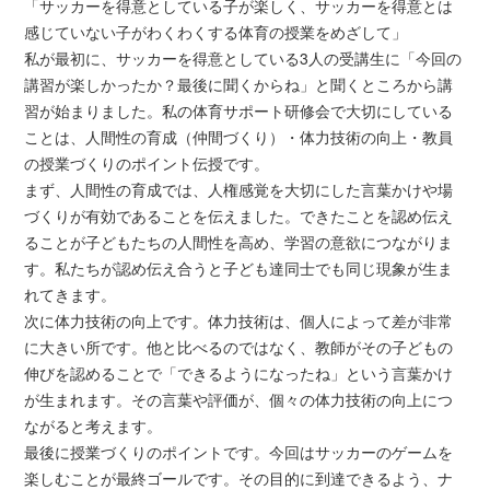
「サッカーを得意としている子が楽しく、サッカーを得意とは
感じていない子がわくわくする体育の授業をめざして」
私が最初に、サッカーを得意としている3人の受講生に「今回の
講習が楽しかったか？最後に聞くからね」と聞くところから講
習が始まりました。私の体育サポート研修会で大切にしている
ことは、人間性の育成（仲間づくり）・体力技術の向上・教員
の授業づくりのポイント伝授です。
まず、人間性の育成では、人権感覚を大切にした言葉かけや場
づくりが有効であることを伝えました。できたことを認め伝え
ることが子どもたちの人間性を高め、学習の意欲につながりま
す。私たちが認め伝え合うと子ども達同士でも同じ現象が生ま
れてきます。
次に体力技術の向上です。体力技術は、個人によって差が非常
に大きい所です。他と比べるのではなく、教師がその子どもの
伸びを認めることで「できるようになったね」という言葉かけ
が生まれます。その言葉や評価が、個々の体力技術の向上につ
ながると考えます。
最後に授業づくりのポイントです。今回はサッカーのゲームを
楽しむことが最終ゴールです。その目的に到達できるよう、ナ