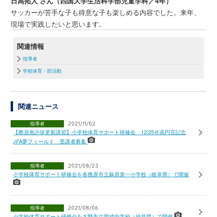
日高拓人 さん（四国大学生活科学部児童学科／4年）
サッカーが苦手な子も得意な子も楽しめる内容でした。来年、
現場で実践したいと思います。
関連情報
指導者
学校体育・部活動
関連ニュース
指導者
2021/11/02
【教員免許状更新講習】小学校体育サポート研修会 12/25＠高円宮記念
JFA夢フィールド 受講者募集
指導者
2021/08/23
小学校体育サポート研修会を各務原市立蘇原第一小学校（岐阜県）で開催
指導者
2021/08/06
小学校体育サポート研修会を大野市立開成中学校（福井県）で開催