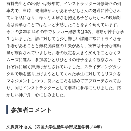
有持先生との出会いは数年前、インストラクター研修帰路の列
車内で、当時、発達障がいがある子どもさんの処遇に苦心され
ている話になり、様々な困難さを抱える子どもたちへの現場対
応は簡単なことではないと実感したことをよく覚えています。
今回の参加者14名の中でサッカー経験者は3名、運動が苦手な学
生もいました。誰に対しても少し難しい課題に常にトライさせ
る場があることと難易度調整の工夫があり、実技は十分な運動
量が確保されていました。場の設定を大きく変えることなくス
ムーズに進み、参加者ひとりひとりの様子をよく観察され、そ
れぞれに届く声掛けがなされていました。スライディングタッ
クルで場を盛り上げようとしてくれた学生に対してもリスクを
マネジメントしつつ、良いところを認めてアプローチされてお
り、同じインストラクターとして非常に参考になりました。懐
かしい神戸弁、心にしみました。
参加者コメント
久保真叶 さん（四国大学生活科学部児童学科／4年）