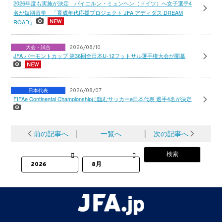
2026年度も実施が決定 バイエルン・ミュンヘン（ドイツ）へ女子選手4
名が短期留学 「育成年代応援プロジェクト JFA アディダス DREAM
ROAD」
大会・試合
2026/08/10
JFA バーモントカップ 第36回全日本U-12フットサル選手権大会が開幕
日本代表
2026/08/07
FIFAe Continental Championshipに臨むサッカーe日本代表 選手4名が決定
前の記事へ
│
一覧へ
│
次の記事へ