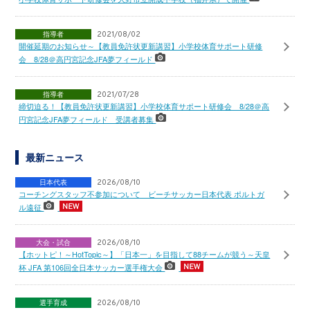
指導者
2021/08/02
開催延期のお知らせ～【教員免許状更新講習】小学校体育サポート研修
会 8/28＠高円宮記念JFA夢フィールド
指導者
2021/07/28
締切迫る！【教員免許状更新講習】小学校体育サポート研修会 8/28＠高
円宮記念JFA夢フィールド 受講者募集
最新ニュース
日本代表
2026/08/10
コーチングスタッフ不参加について ビーチサッカー日本代表 ポルトガ
ル遠征
大会・試合
2026/08/10
【ホットピ！～HotTopic～】「日本一」を目指して88チームが競う～天皇
杯 JFA 第106回全日本サッカー選手権大会
選手育成
2026/08/10