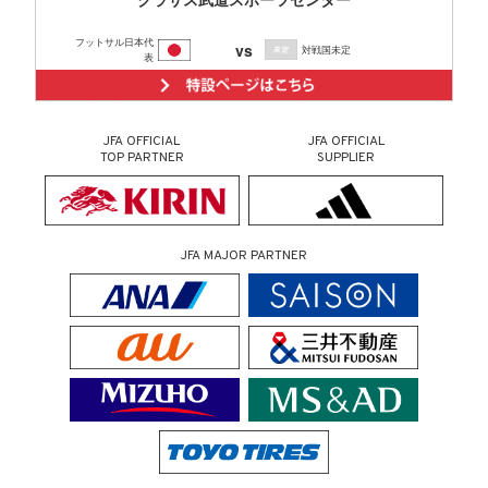
フットサル日本代
vs
対戦国未定
表
JFA OFFICIAL
JFA OFFICIAL
TOP PARTNER
SUPPLIER
JFA MAJOR PARTNER