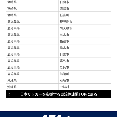
宮崎県
日向市
宮崎県
西都市
宮崎県
新富町
鹿児島県
鹿児島市
鹿児島県
阿久根市
鹿児島県
出水市
鹿児島県
指宿市
鹿児島県
垂水市
鹿児島県
日置市
鹿児島県
霧島市
鹿児島県
姶良市
鹿児島県
与論町
沖縄県
石垣市
沖縄県
中城村
日本サッカーを応援する自治体連盟TOPに戻る