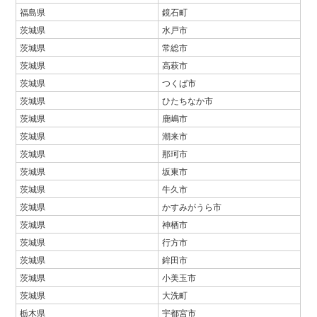
福島県
鏡石町
茨城県
水戸市
茨城県
常総市
茨城県
高萩市
茨城県
つくば市
茨城県
ひたちなか市
茨城県
鹿嶋市
茨城県
潮来市
茨城県
那珂市
茨城県
坂東市
茨城県
牛久市
茨城県
かすみがうら市
茨城県
神栖市
茨城県
行方市
茨城県
鉾田市
茨城県
小美玉市
茨城県
大洗町
栃木県
宇都宮市