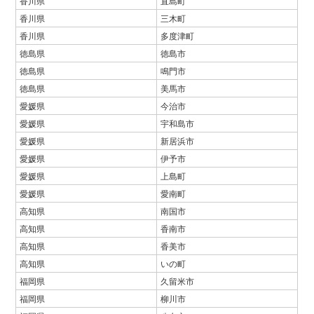
香川県
直島町
香川県
三木町
香川県
多度津町
徳島県
徳島市
徳島県
鳴門市
徳島県
美馬市
愛媛県
今治市
愛媛県
宇和島市
愛媛県
新居浜市
愛媛県
伊予市
愛媛県
上島町
愛媛県
愛南町
高知県
南国市
高知県
香南市
高知県
香美市
高知県
いの町
福岡県
久留米市
福岡県
柳川市