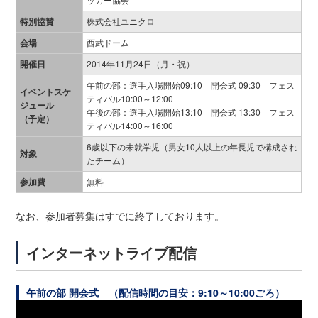
特別協賛
株式会社ユニクロ
会場
西武ドーム
開催日
2014年11月24日（月・祝）
午前の部：選手入場開始09:10 開会式 09:30 フェス
イベントスケ
ティバル10:00～12:00
ジュール
午後の部：選手入場開始13:10 開会式 13:30 フェス
（予定）
ティバル14:00～16:00
6歳以下の未就学児（男女10人以上の年長児で構成され
対象
たチーム）
参加費
無料
なお、参加者募集はすでに終了しております。
インターネットライブ配信
午前の部 開会式 （配信時間の目安：
9:10
～
10:00
ごろ）