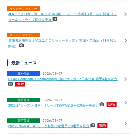
サッカーファミリー
JFAユニクロサッカーキッズ in札幌ドーム 11月3日（月・祝）開催 イン
ターネットライブ配信を実施
サッカーファミリー
参加者追加募集 JFAユニクロサッカーキッズ in 宮城・気仙沼（11月16日
開催）
最新ニュース
日本代表
2026/08/07
FIFAe Continental Championshipに臨むサッカーe日本代表 選手4名が決定
選手育成
2026/08/07
2026/27シーズン JFA・Ｊリーグ特別指定選手に9選手を認定
選手育成
2026/08/07
2026/27年JFA・WEリーグ特別指定選手に3選手を認定