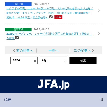
日本代表
2026/08/07
エクアドル代表、ニュージーランド代表、パナマ代表の参加および放送／
配信が決定 キリンカップサッカー2026（10.1＠神奈川／横浜国際総合
競技場、10.5＠東京／国立競技場）
選手育成
2026/08/06
2026/27シーズン JFA・Ｊリーグ特別指定選手に佐藤柚太選手（専修大）
を認定
前の記事へ
│
一覧へ
│
次の記事へ
代表