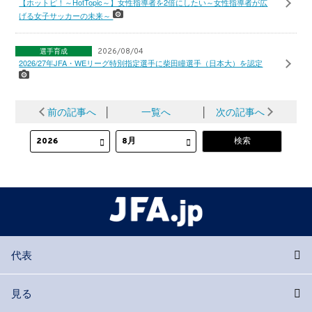
【ホットピ！～HotTopic～】女性指導者を2倍にしたい～女性指導者が広
げる女子サッカーの未来～
選手育成
2026/08/04
2026/27年JFA・WEリーグ特別指定選手に柴田瞳選手（日本大）を認定
前の記事へ
│
一覧へ
│
次の記事へ
代表
見る