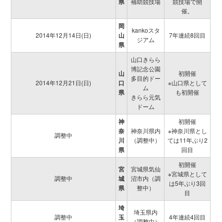
県
補助競技場
競技場で開
催。
岡
kankoスタ
2014年12月14日(日)
山
7年連続8回目
ジアム
県
山口きらら
博記念公園
山
初開催
多目的ドー
2014年12月21日(日)
口
※山口県として
ム
県
も初開催
きらら元気
ドーム
神
初開催
奈
神奈川県内
※神奈川県とし
調整中
川
（調整中）
ては11年ぶり2
県
回目
初開催
宮
宮城県気仙
※宮城県として
調整中
城
沼市内（調
は5年ぶり3回
県
整中）
目
埼
埼玉県内
調整中
玉
4年連続4回目
（調整中）