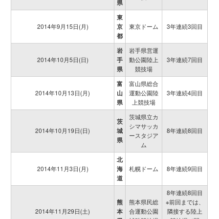
県
東
2014年9月15日(月)
京
東京ドーム
3年連続3回目
都
岩
岩手県営運
2014年10月5日(日)
手
動公園陸上
3年連続7回目
県
競技場
富
富山県総合
2014年10月13日(月)
山
運動公園陸
3年連続4回目
県
上競技場
茨城県立カ
茨
シマサッカ
2014年10月19日(日)
城
8年連続8回目
ースタジア
県
ム
北
2014年11月3日(月)
海
札幌ドーム
8年連続9回目
道
8年連続8回目
熊
熊本県民総
※前回までは、
2014年11月29日(土)
本
合運動公園
隣接する陸上