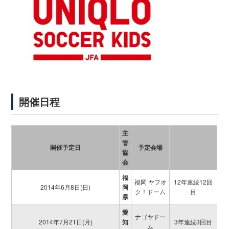
開催日程
主
管
開催予定日
予定会場
協
会
福
福岡 ヤフオ
12年連続12回
2014年6月8日(日)
岡
ク！ドーム
目
県
愛
ナゴヤドー
2014年7月21日(月)
知
3年連続3回目
ム