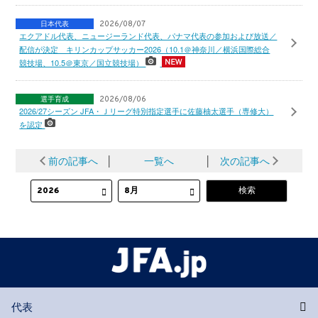
日本代表
2026/08/07
エクアドル代表、ニュージーランド代表、パナマ代表の参加および放送／
配信が決定 キリンカップサッカー2026（10.1＠神奈川／横浜国際総合
競技場、10.5＠東京／国立競技場）
選手育成
2026/08/06
2026/27シーズン JFA・Ｊリーグ特別指定選手に佐藤柚太選手（専修大）
を認定
前の記事へ
│
一覧へ
│
次の記事へ
代表