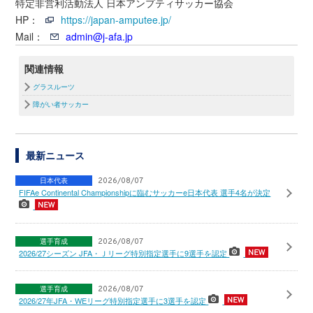
特定非営利活動法人 日本アンプティサッカー協会
HP：
https://japan-amputee.jp/
Mail：
admin@j-afa.jp
関連情報
グラスルーツ
障がい者サッカー
最新ニュース
日本代表
2026/08/07
FIFAe Continental Championshipに臨むサッカーe日本代表 選手4名が決定
選手育成
2026/08/07
2026/27シーズン JFA・Ｊリーグ特別指定選手に9選手を認定
選手育成
2026/08/07
2026/27年JFA・WEリーグ特別指定選手に3選手を認定