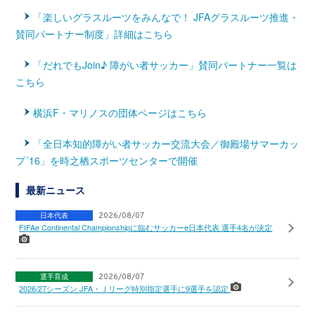
「楽しいグラスルーツをみんなで！ JFAグラスルーツ推進・
賛同パートナー制度」詳細はこちら
「だれでもJoin♪ 障がい者サッカー」賛同パートナー一覧は
こちら
横浜F・マリノスの団体ページはこちら
「全日本知的障がい者サッカー交流大会／御殿場サマーカッ
プ´16」を時之栖スポーツセンターで開催
最新ニュース
日本代表
2026/08/07
FIFAe Continental Championshipに臨むサッカーe日本代表 選手4名が決定
選手育成
2026/08/07
2026/27シーズン JFA・Ｊリーグ特別指定選手に9選手を認定