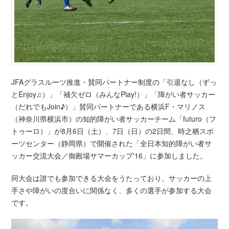
JFAグラスルーツ推進・賛同パートナー制度の「引退なし（ずっ
とEnjoy♫）」「補欠ゼロ（みんなPlay!）」「障がい者サッカー
（だれでもJoin♪）」賛同パートナーである横浜F・マリノス
（神奈川県横浜市）の知的障がい者サッカーチーム「futuro（フ
トゥーロ）」が8月6日（土）、7日（日）の2日間、時之栖スポ
ーツセンター（静岡県）で開催された「全日本知的障がい者サ
ッカー交流大会／御殿場サマーカップ'16」に参加しました。
同大会は誰でも参加できる大会をうたっており、サッカーの上
手さや障がいの度合いに関係なく、多くの選手が参加する大会
です。