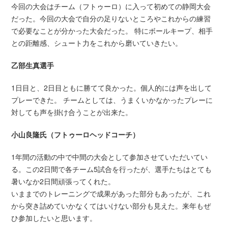
今回の大会はチーム（フトゥーロ）に入って初めての静岡大会
だった。今回の大会で自分の足りないところやこれからの練習
で必要なことが分かった大会だった。 特にボールキープ、相手
との距離感、シュート力をこれから磨いていきたい。
乙部生真選手
1日目と、2日目ともに勝てて良かった。個人的には声を出して
プレーできた。 チームとしては、うまくいかなかったプレーに
対しても声を掛け合うことが出来た。
小山良隆氏（フトゥーロヘッドコーチ）
1年間の活動の中で中間の大会として参加させていただいてい
る。この2日間で各チーム5試合を行ったが、選手たちはとても
暑いなか2日間頑張ってくれた。
いままでのトレーニングで成果があった部分もあったが、これ
から突き詰めていかなくてはいけない部分も見えた。来年もぜ
ひ参加したいと思います。