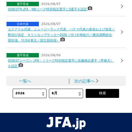
選手育成
2026/08/07
2026/27年JFA・WEリーグ特別指定選手に3選手を認定
日本代表
2026/08/07
エクアドル代表、ニュージーランド代表、パナマ代表の参加および放送／
配信が決定 キリンカップサッカー2026（10.1＠神奈川／横浜国際総合
競技場、10.5＠東京／国立競技場）
選手育成
2026/08/06
2026/27シーズン JFA・Ｊリーグ特別指定選手に佐藤柚太選手（専修大）
を認定
一覧へ
│
次の記事へ