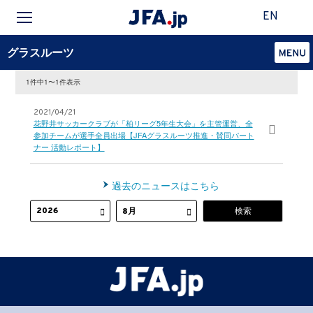
EN
グラスルーツ
1件中1〜1件表示
2021/04/21
花野井サッカークラブが「柏リーグ5年生大会」を主管運営、全
参加チームが選手全員出場【JFAグラスルーツ推進・賛同パート
ナー 活動レポート】
過去のニュースはこちら