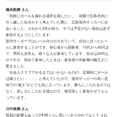
橋本航輝 さん
「気軽にボールを蹴れる場所を探したい」 就職で広島市内に
引っ越した自分がそう考えていた際に、広島室内サッカーに出
会いました。それから3年が経ち、今では予定がない場合は必ず
参加するようにしています。
室内サッカーではレベル分けがされていて、自分に合ったレベ
ルに参加することができ、初心者から経験者、10代から40代ま
で、男性も女性も、様々な人が参加しています。自分は20代な
のですが、初めて参加したときは、参加者の年齢層の幅広さに
驚きました。
「社会人クラブでやるまではいかないものの、定期的にボール
は蹴りたい・・・」と考えていたので、室内サッカーの良い意
味での”緩さ”がとても気に入っています。勝ちにこだわるのでは
なく、楽しさにこだわる場なので、毎回楽しく参加させてもら
っています。
川中殊輝 さん
怪我の影響もあって2年間くらい思いっきりやれてなくて それ