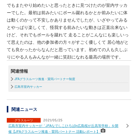
でもまたやり始めたいと思ったときに見つけたのが室内サッカ
ーでした。最初は前みたいにボール蹴れるかとか前みたいに体
は動くのかって不安しかありませんでしたが、いざやってみる
とやっぱり楽しくて、怪我する前みたいな動きは正直出来ない
けど、それでもボールを蹴れて 走ることがこんなにも楽しいっ
て思えたのは、他の参加者の方々がすごく優しくて 居心地がと
ても良かったからなんだと思っています。初めての人も久しぶ
りにやる人もみんなが一緒に笑顔になれる最高の場所です。
関連情報
JFAグラスルーツ推進・賛同パートナー制度
広島市室内サッカー
関連ニュース
グラスルーツ
2021/05/25
広島市室内サッカーが「JFAなでしこひろばin広島桜が丘高等学校」を開
催【JFAグラスルーツ推進・賛同パートナー 活動レポート】