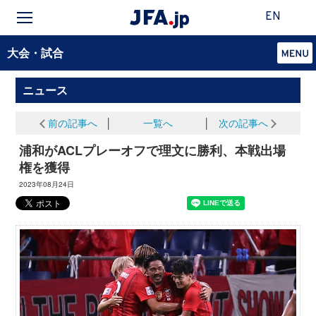
EN
大会・試合
ニュース
前の記事へ
│
一覧へ
│
次の記事へ
浦和がACLプレーオフで理文に勝利、本戦出場
権を獲得
2023年08月24日