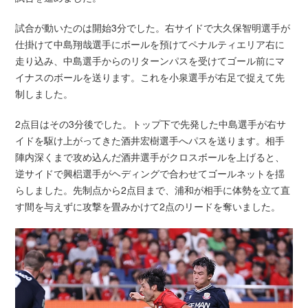
試合が動いたのは開始3分でした。右サイドで大久保智明選手が
仕掛けて中島翔哉選手にボールを預けてペナルティエリア右に
走り込み、中島選手からのリターンパスを受けてゴール前にマ
イナスのボールを送ります。これを小泉選手が右足で捉えて先
制しました。
2点目はその3分後でした。トップ下で先発した中島選手が右サ
イドを駆け上がってきた酒井宏樹選手へパスを送ります。相手
陣内深くまで攻め込んだ酒井選手がクロスボールを上げると、
逆サイドで興梠選手がヘディングで合わせてゴールネットを揺
らしました。先制点から2点目まで、浦和が相手に体勢を立て直
す間を与えずに攻撃を畳みかけて2点のリードを奪いました。