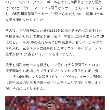
のリードでスローダウン。ボールを持てる時間帯ができた理文
は18分と23分に、マルティン選手が左サイドからシュートを放
ち、GK西川周作選手のセーブで阻止されたものの、浦和ゴール
を狙う場面を作りました。
その後、再び攻勢に出た浦和は26分に酒井選手のパスを受けた
中島選手が反転して左足を鋭く振り、理文GKに弾き出されてCK
になると、そのCKの流れから再び中島選手が右サイドからクロ
スを入れ、左ポスト前に顔を出したマリウス・ホイブラーテン
選手が触れば1点というシーンを作りました。
後半も浦和がボールを保持し、63分には大久保選手のクロスに
後半開始から出場したブライアン・リンセン選手が右足で狙
い、その6分後には大久保選手が右サイドからシュート。75分に
は途中出場の明本考浩選手がペナルティエリア左から狙います
が、得点には至りません。