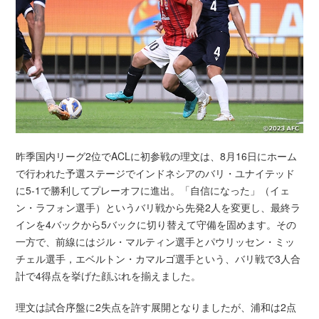
昨季国内リーグ2位でACLに初参戦の理文は、8月16日にホーム
で行われた予選ステージでインドネシアのバリ・ユナイテッド
に5-1で勝利してプレーオフに進出。「自信になった」（イェ
ン・ラフォン選手）というバリ戦から先発2人を変更し、最終ラ
インを4バックから5バックに切り替えて守備を固めます。その
一方で、前線にはジル・マルティン選手とパウリッセン・ミッ
チェル選手，エベルトン・カマルゴ選手という、バリ戦で3人合
計で4得点を挙げた顔ぶれを揃えました。
理文は試合序盤に2失点を許す展開となりましたが、浦和は2点