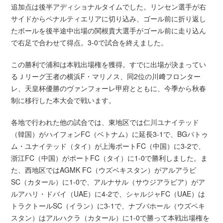
追加点は後半アディショナルタイムでした。リンセン選手が右
サイドからペナルティエリアに切り込み、ゴール前に折り返し
たボールを後半途中出場の関根貴大選手がゴール前に走り込ん
で右足で合わせて得点。3-0で試合を終えました。
この勝利で浦和は本戦出場権を獲得。すでに出場が決まってい
るＪリーグ王者の横浜F・マリノス、同2位の川﨑フロンター
レ、天皇杯優勝のヴァンフォーレ甲府とともに、今季から秋春
制に移行した本大会で戦います。
各地で行われた他の試合では、東地区では仁川ユナイテッド
（韓国）がハイフォンFC（ベトナム）に延長3-1で、BGパトゥ
ム・ユナイテッド（タイ）が上海ポートFC（中国）に3-2で、
浙江FC（中国）がポートFC（タイ）に1-0で勝利しました。ま
た、西地区ではAGMK FC（ウズベキスタン）がアルアラビ
SC（カタール）に1-0で、アルナサル（サウジアラビア）がア
ルアハリ・ドバイ（UAE）に4-2で、シャルジャFC（UAE）は
トラクトールSC（イラン）に3-1で、ナブバホール（ウズベキ
スタン）はアルハクラ（カタール）に1-0で勝って本戦出場権を