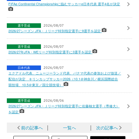
FIFAe Continental Championshipに臨むサッカーe日本代表 選手4名が決定
選手育成
2026/08/07
2026/27シーズン JFA・Ｊリーグ特別指定選手に9選手を認定
選手育成
2026/08/07
2026/27年JFA・WEリーグ特別指定選手に3選手を認定
日本代表
2026/08/07
エクアドル代表、ニュージーランド代表、パナマ代表の参加および放送／
配信が決定 キリンカップサッカー2026（10.1＠神奈川／横浜国際総合
競技場、10.5＠東京／国立競技場）
選手育成
2026/08/06
2026/27シーズン JFA・Ｊリーグ特別指定選手に佐藤柚太選手（専修大）
を認定
前の記事へ
│
一覧へ
│
次の記事へ