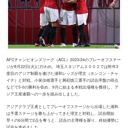
AFCチャンピオンズリーグ（ACL）2023/24のプレーオフステー
ジが8月22日(火)に行われ、埼玉スタジアム２００２では昨年3
度目のアジア制覇を遂げた浦和レッズが理文（ホンコン・チャ
イナ）と対戦。小泉佳穂選手と興梠慎三選手の試合序盤の得点
などで3-0の勝利を収め、9月に始まる本戦出場権を獲得し、ア
ジア王座連覇への一歩を踏み出しました。
アジアクラブ王者としてプレーオフステージから出場した浦和
は予選ステージを勝ち上がってきた理文と対戦し、試合開始
早々の6分間で2点を奪うと、試合の主導権を握り、終始優勢に
試合を進めました。