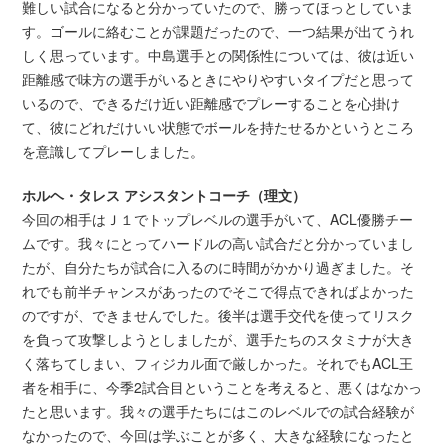
難しい試合になると分かっていたので、勝ってほっとしていま
す。ゴールに絡むことが課題だったので、一つ結果が出てうれ
しく思っています。中島選手との関係性については、彼は近い
距離感で味方の選手がいるときにやりやすいタイプだと思って
いるので、できるだけ近い距離感でプレーすることを心掛け
て、彼にどれだけいい状態でボールを持たせるかというところ
を意識してプレーしました。
ホルヘ・タレス アシスタントコーチ（理文）
今回の相手はＪ１でトップレベルの選手がいて、ACL優勝チー
ムです。我々にとってハードルの高い試合だと分かっていまし
たが、自分たちが試合に入るのに時間がかかり過ぎました。そ
れでも前半チャンスがあったのでそこで得点できればよかった
のですが、できませんでした。後半は選手交代を使ってリスク
を負って攻撃しようとしましたが、選手たちのスタミナが大き
く落ちてしまい、フィジカル面で厳しかった。それでもACL王
者を相手に、今季2試合目ということを考えると、悪くはなかっ
たと思います。我々の選手たちにはこのレベルでの試合経験が
なかったので、今回は学ぶことが多く、大きな経験になったと