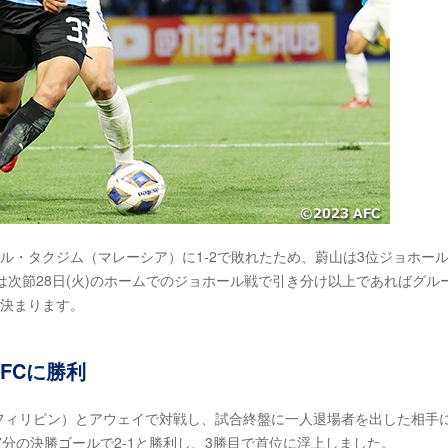
ル・タクジム（マレーシア）に1-2で敗れたため、蔚山は3位ジョホー
次節28日(火)のホームでのジョホール戦で引き分け以上であればグル
が決まります。
FCに勝利
ロ（フィリピン）とアウェイで対戦し、試合終盤に一人退場者を出した相手
分の決勝ゴールで2-1と勝利し、3勝目で首位に浮上しました。