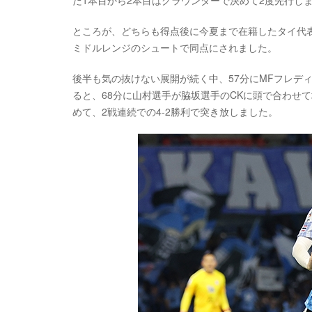
だ1本目から2本目はグラウンダーで決めて2度先行し
ところが、どちらも得点後に今夏まで在籍したタイ代表
ミドルレンジのシュートで同点にされました。
後半も気の抜けない展開が続く中、57分にMFフレデ
ると、68分に山村選手が脇坂選手のCKに頭で合わせ
めて、2戦連続での4-2勝利で突き放しました。