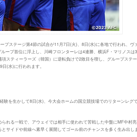
グループステージ第4節の試合が11月7日(火)、8日(水)に各地で行われ、ヴ
でグループ首位に浮上し、川崎フロンターレは4連勝、横浜F・マリノスは
浦項スティーラーズ（韓国）に逆転負けで2敗目を喫し、グループステ
9日(水)に行われます。
経験を生かして8日(水)、今大会ホームの国立競技場でのリターンレグで4
められる一戦で、アウェイでは相手に使われて苦戦した中盤にMF中村亮
るとサイドや前線へ素早く展開してゴール前のチャンスを多く生み出し