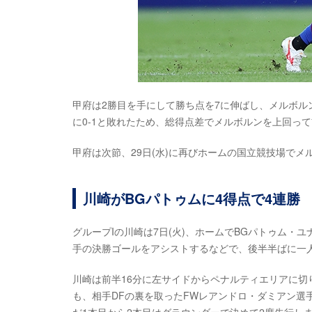
甲府は2勝目を手にして勝ち点を7に伸ばし、メルボ
に0-1と敗れたため、総得点差でメルボルンを上回っ
甲府は次節、29日(水)に再びホームの国立競技場でメ
川崎がBGパトゥムに4得点で4連勝
グループIの川崎は7日(火)、ホームでBGパトゥム・
手の決勝ゴールをアシストするなどで、後半半ばに一人
川崎は前半16分に左サイドからペナルティエリアに切り
も、相手DFの裏を取ったFWレアンドロ・ダミアン選