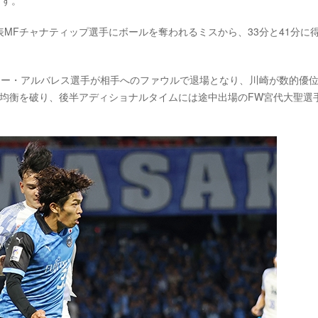
ます。
MFチャナティップ選手にボールを奪われるミスから、33分と41分に
ィー・アルバレス選手が相手へのファウルで退場となり、川崎が数的優
て均衡を破り、後半アディショナルタイムには途中出場のFW宮代大聖選