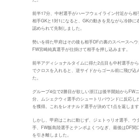
前半17分、中村選手がハーフウェイライン付近から相
相手GKと1対1になると、GKの動きを見ながら冷静
認められて先制しました。
勢いを得た甲府はその後も相手DFの裏のスペースへウ
FW宮崎純真選手が仕掛けて相手を押し込みます。
前半アディショナルタイムに得た2点目も中村選手か
でクロスを入れると、逆サイドからゴール前に飛び込ん
た。
グループ4位で2勝目が欲しい浙江は後半開始からFW
分、ムシェクウィ選手のシュートリバウンドに反応した
を獲得。これをレオナルド選手が決めて1点を返しま
しかし、甲府はこれに動じず、ジェトゥリオ選手、ウ
手、FW飯島陸選手とテンポよくつなぎ、最後はDF関
を引き離しました。