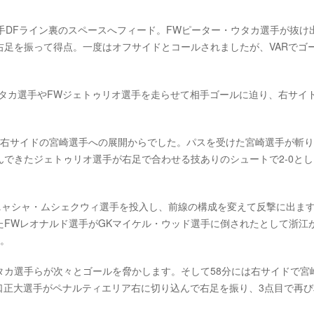
手DFライン裏のスペースへフィード。FWピーター・ウタカ選手が抜け
に右足を振って得点。一度はオフサイドとコールされましたが、VARでゴ
タカ選手やFWジェトゥリオ選手を走らせて相手ゴールに迫り、右サイ
ら右サイドの宮崎選手への展開からでした。パスを受けた宮崎選手が斬
できたジェトゥリオ選手が右足で合わせる技ありのシュートで2-0とし
ニャシャ・ムシェクウィ選手を投入し、前線の構成を変えて反撃に出ます
FWレオナルド選手がGKマイケル・ウッド選手に倒されたとして浙江が
す。
タカ選手らが次々とゴールを脅かします。そして58分には右サイドで宮
口正大選手がペナルティエリア右に切り込んで右足を振り、3点目で再び