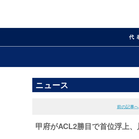
代
ニュース
前の記事へ
甲府がACL2勝目で首位浮上