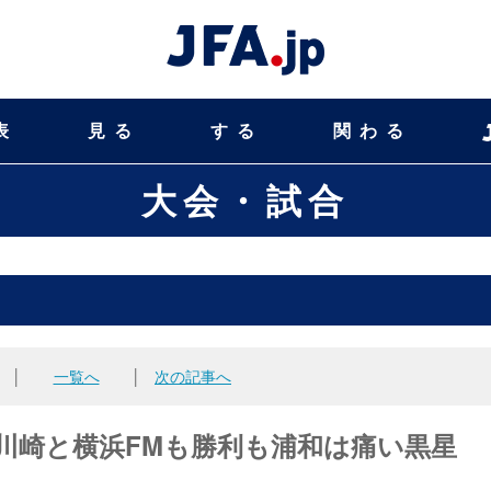
表
見る
する
関わる
大会・試合
│
一覧へ
│
次の記事へ
、川崎と横浜FMも勝利も浦和は痛い黒星