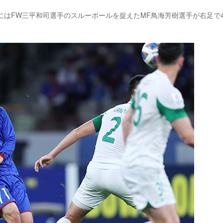
にはFW三平和司選手のスルーボールを捉えたMF鳥海芳樹選手が右足で