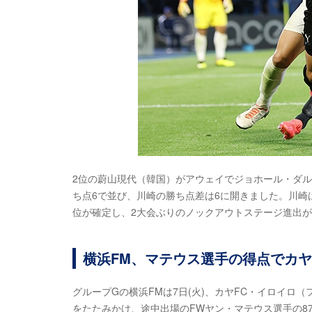
2位の蔚山現代（韓国）がアウェイでジョホール・ダル
ち点6で並び、川崎の勝ち点差は6に開きました。川崎は
位が確定し、2大会ぶりのノックアウトステージ進出
横浜FM、マテウス選手の得点でカヤ
グループGの横浜FMは7日(火)、カヤFC・イロイ
をたたみかけ、途中出場のFWヤン・マテウス選手の87