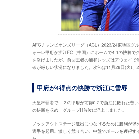
AFCチャンピオンズリーグ（ACL）2023/24東地区
ォーレ甲府が浙江FC（中国）にホームで4-1の快勝
を挙げましたが、前回王者の浦和レッズはアウェイで
破が厳しい状況になりました。次節は11月28日(火)、2
甲府が4得点の快勝で浙江に雪辱
天皇杯覇者でＪ２の甲府が前節0-2で浙江に敗れた苦い
の快勝を収め、グループH首位に浮上しました。
ノックアウトステージ進出につなげるために勝利が求
選手を起用。激しく競り合い、中盤でボールを獲得す
た。