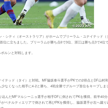
ルン・シティ（オーストラリア）がホームでブリーラム・ユナイテッド（
て首位に立ちました。ブリーラムが勝ち点6で3位、浙江は勝ち点3で4位
ルボルンと対戦します。
ユナイテッド（タイ）と対戦。MF脇坂泰斗選手がPKでの2得点とDF山村
少なくなった相手に4-2と勝ち、4戦全勝でグループ首位をキープしま
込んだMFマルシーニョ選手が相手DFに倒されてPKを獲得。前半40分
手がペナルティエリアで倒されて再びPKを獲得し、脇坂選手が左へ蹴り