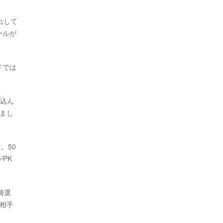
出して
ールが
ドでは
り込ん
まし
。50
PK
崎選
相手