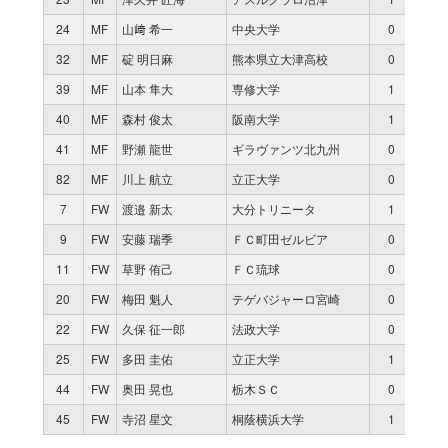
24
MF
山﨑 希一
中央大学
0
0
32
MF
碇 明日麻
熊本県立大津高校
0
0
39
MF
山本 隼大
専修大学
1
17
40
MF
森村 俊太
阪南大学
1
63
41
MF
野瀬 龍世
ギラヴァンツ北九州
0
0
82
MF
川上 航立
立正大学
0
0
7
FW
渡邉 新太
大分トリニータ
1
17
9
FW
安藤 瑞季
ＦＣ町田ゼルビア
0
0
11
FW
草野 侑己
ＦＣ琉球
0
0
20
FW
梅田 魁人
テゲバジャーロ宮崎
0
0
22
FW
久保 征一郎
法政大学
0
0
25
FW
多田 圭佑
立正大学
1
6
44
FW
奥田 晃也
栃木ＳＣ
0
0
45
FW
寺沼 星文
桐蔭横浜大学
1
73