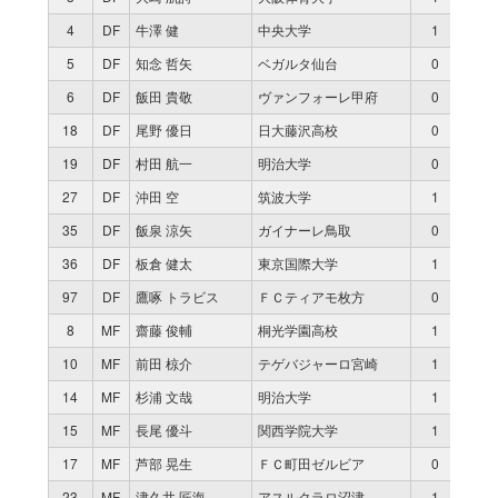
4
DF
牛澤 健
中央大学
1
90
5
DF
知念 哲矢
ベガルタ仙台
0
0
6
DF
飯田 貴敬
ヴァンフォーレ甲府
0
0
18
DF
尾野 優日
日大藤沢高校
0
0
19
DF
村田 航一
明治大学
0
0
27
DF
沖田 空
筑波大学
1
90
35
DF
飯泉 涼矢
ガイナーレ鳥取
0
0
36
DF
板倉 健太
東京国際大学
1
90
97
DF
鷹啄 トラビス
ＦＣティアモ枚方
0
0
8
MF
齋藤 俊輔
桐光学園高校
1
84
10
MF
前田 椋介
テゲバジャーロ宮崎
1
90
14
MF
杉浦 文哉
明治大学
1
73
15
MF
長尾 優斗
関西学院大学
1
90
17
MF
芦部 晃生
ＦＣ町田ゼルビア
0
0
23
MF
津久井 匠海
アスルクラロ沼津
1
27