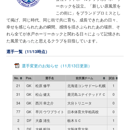
ーホックを設立。「新しい原風景を
この街に」をブランドプロミスとし
て掲げ、同じ時代、同じ街で共に育ち、成長できたあの日々、
幸せを感じられたあの瞬間、感情を揺さぶられたあの場所、そ
れら全てが水戸ホーリーホックと関わる日々によって記憶され
た風景であったと思えるクラブを目指しています。
選手一覧（11/13時点）
選手変更のお知らせ（11月13日更新）
No.
Pos.
選手名
前所属チーム
試合
時間
21
GK
松原 修平
北海道コンサドーレ札幌
1
90
31
GK
松山 健太
鹿児島ユナイテッドＦＣ
0
0
34
GK
西川 幸之介
大分トリニータ
0
0
77
GK
早川 ウワブライト
日本体育大学柏高校
0
0
2
DF
大森 渚生
栃木ＳＣ
1
63
3
DF
大崎 航詩
大阪体育大学
1
27