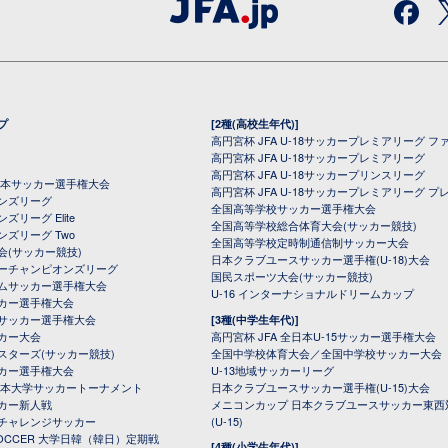
プ
[2種(高校生年代)]
高円宮杯 JFA U-18サッカープレミアリーグ フ
高円宮杯 JFA U-18サッカープレミアリーグ
高円宮杯 JFA U-18サッカープリンスリーグ
全日本サッカー選手権大会
高円宮杯 JFA U-18サッカープレミアリーグ プ
オンズリーグ
全国高等学校サッカー選手権大会
ズリーグ Elite
全国高等学校総合体育大会(サッカー競技)
ンズリーグ Two
全国高等学校定時制通信制サッカー大会
会(サッカー競技)
日本クラブユースサッカー選手権(U-18)大会
ーチャンピオンズリーグ
国民スポーツ大会(サッカー競技)
ムサッカー選手権大会
U-16 インターナショナルドリームカップ
カー選手権大会
サッカー選手権大会
[3種(中学生年代)]
カー大会
高円宮杯 JFA 全日本U-15サッカー選手権大会
スターズ(サッカー競技)
全国中学校体育大会／全国中学校サッカー大会
カー選手権大会
U-13地域サッカーリーグ
日本大学サッカートーナメント
日本クラブユースサッカー選手権(U-15)大会
カー新人戦
メニコンカップ 日本クラブユースサッカー東西
チャレンジサッカー
(U-15)
 SOCCER 大学日韓（韓日）定期戦
[4種(小学生年代)]