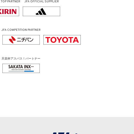
L
TOP PARTNER
JFA OFFICIAL
SUPPLIER
JFA COMPETITION PARTNER
天皇杯アスパス！パートナー