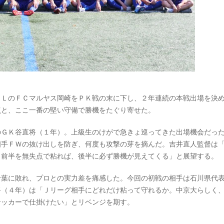
ＦＬのＦＣマルヤス岡崎をＰＫ戦の末に下し、２年連続の本戦出場を決
点と、ここ一番の堅い守備で勝機をたぐり寄せた。
のＧＫ谷直将（１年）。上級生のけがで急きょ巡ってきた出場機会だっ
相手ＦＷの抜け出しを防ぎ、何度も攻撃の芽を摘んだ。吉井直人監督は
。前半を無失点で粘れば、後半に必ず勝機が見えてくる」と展望する。
千葉に敗れ、プロとの実力差を痛感した。今回の初戦の相手は石川県代
将（４年）は「Ｊリーグ相手にどれだけ粘って守れるか。中京大らしく
サッカーで仕掛けたい」とリベンジを期す。