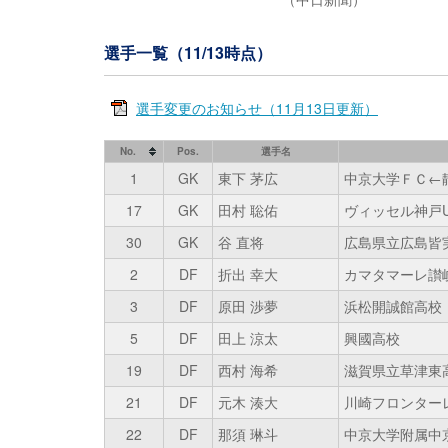
選手一覧（11/13時点）
選手変更のお知らせ（11月13日更新）
No.
Pos.
選手名
1
GK
東下 茅広
中京大学ＦＣ←
17
GK
田村 聡佑
ヴィッセル神戸U
30
GK
谷 直将
広島県立広島皆
2
DF
折出 幸大
カマタマーレ讃岐
3
DF
原田 渉夢
浜松開誠館高校
5
DF
田上 涼太
興國高校
19
DF
西村 海希
滋賀県立草津東
21
DF
元木 湊大
川崎フロンターレ
22
DF
那須 琳斗
中京大学附属中