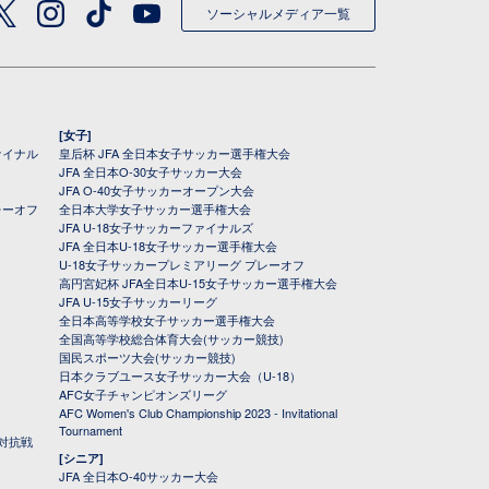
ソーシャルメディア一覧
[女子]
ァイナル
皇后杯 JFA 全日本女子サッカー選手権大会
JFA 全日本O-30女子サッカー大会
JFA O-40女子サッカーオープン大会
レーオフ
全日本大学女子サッカー選手権大会
JFA U-18女子サッカーファイナルズ
JFA 全日本U-18女子サッカー選手権大会
U-18女子サッカープレミアリーグ プレーオフ
高円宮妃杯 JFA全日本U-15女子サッカー選手権大会
JFA U-15女子サッカーリーグ
全日本高等学校女子サッカー選手権大会
全国高等学校総合体育大会(サッカー競技)
国民スポーツ大会(サッカー競技)
日本クラブユース女子サッカー大会（U-18）
AFC女子チャンピオンズリーグ
AFC Women's Club Championship 2023 - Invitational
Tournament
対抗戦
[シニア]
JFA 全日本O-40サッカー大会