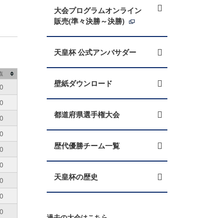
大会プログラムオンライン
販売(準々決勝～決勝)
天皇杯 公式アンバサダー
点
壁紙ダウンロード
0
0
都道府県選手権大会
0
0
歴代優勝チーム一覧
0
0
天皇杯の歴史
0
0
0
過去の大会はこちら