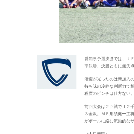
愛知県予選決勝では、Ｊ
準決勝、決勝ともに無失
活躍が光ったのは新加入
持ち味の冷静な判断力で
程度のピンチは仕方ない
前回大会は２回戦でＪ２
３金沢。ＭＦ那須健一主
がボールに絡む流動的な
（中日新聞）