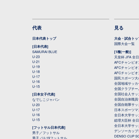
代表
見る
日本代表トップ
大会・試合トッ
国際大会一覧
[日本代表]
SAMURAI BLUE
[1種(一般)]
U-23
天皇杯 JFA 
U-21
AFCチャンピ
U-19
AFCチャンピオン
U-18
AFCチャンピオ
U-17
国民スポーツ大
U-16
全国地域サッカ
U-15
全国クラブチー
全国社会人サッ
[日本女子代表]
全国自治体職員
なでしこジャパン
全国自衛隊サッ
U-20
U-17
日本スポーツマ
U-16
全日本大学サッ
U-15
総理大臣杯 全
全日本大学サッ
[フットサル日本代表]
デンソーカップ
男子／フットサル
DENSO CUP
男子／U-19フットサル