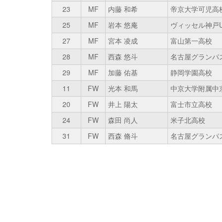
23
MF
内藤 和希
帝京大学可児高
25
MF
岩本 悠庵
ヴィッセル神戸U
27
MF
宮本 凌成
富山第一高校
28
MF
西森 悠斗
名古屋グランパス
29
MF
加藤 佑基
静岡学園高校
11
FW
光本 和馬
中京大学附属中
20
FW
井上 陽太
富士市立高校
24
FW
森田 尚人
米子北高校
31
FW
西森 脩斗
名古屋グランパス