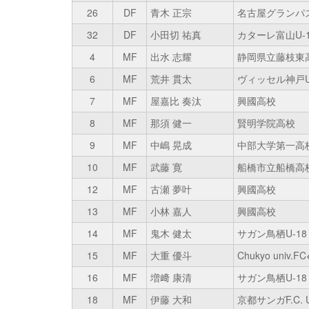
26
DF
青木 正宗
名古屋グランパス
32
DF
小田切 祐真
カターレ富山U-1
4
MF
出水 志耀
静岡県立藤枝東
6
MF
荒井 貫太
ヴィッセル神戸U
7
MF
屋嘉比 奏汰
興國高校
8
MF
那須 健一
賢明学院高校
9
MF
中嶋 晃成
中部大学第一高
10
MF
武藤 寛
船橋市立船橋高
12
MF
古瀬 夢叶
興國高校
13
MF
小林 嘉人
興國高校
14
MF
鬼木 健太
サガン鳥栖U-18
15
MF
大重 優斗
Chukyo uni
16
MF
増﨑 康清
サガン鳥栖U-18
18
MF
伊藤 大和
京都サンガF.C. U