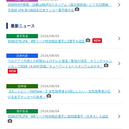
2026年8月開幕、決勝はMUFGスタジアム（国立競技場）にて元日開催
天皇杯 JFA 第106回全日本サッカー選手権大会
最新ニュース
選手育成
2026/08/05
2026/27年JFA・WEリーグ特別指定選手に2選手を認定
日本代表
2026/08/05
ウルグアイ代表との対戦およびテレビ放送／配信が決定 キリンチャレン
ジカップ2026（9.24＠宮城／キューアンドエースタジアムみやぎ）
指導者
2026/08/04
【ホットピ！～HotTopic～】女性指導者を2倍にしたい～女性指導者が広
げる女子サッカーの未来～
選手育成
2026/08/04
2026/27年JFA・WEリーグ特別指定選手に柴田瞳選手（日本大）を認定