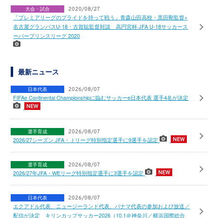
大会・試合
2020/08/27
「プレミアリーグのプライドを持って戦う」青森山田高校・黒田剛監督×
名古屋グランパスU-18・古賀聡監督対談 高円宮杯 JFA U-18サッカース
ーパープリンスリーグ 2020
最新ニュース
日本代表
2026/08/07
FIFAe Continental Championshipに臨むサッカーe日本代表 選手4名が決定
選手育成
2026/08/07
2026/27シーズン JFA・Ｊリーグ特別指定選手に9選手を認定
選手育成
2026/08/07
2026/27年JFA・WEリーグ特別指定選手に3選手を認定
日本代表
2026/08/07
エクアドル代表、ニュージーランド代表、パナマ代表の参加および放送／
配信が決定 キリンカップサッカー2026（10.1＠神奈川／横浜国際総合