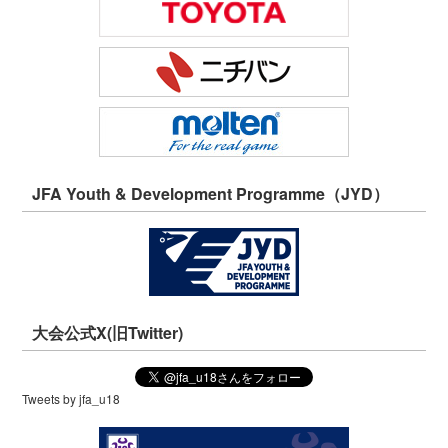
JFA Youth & Development Programme（JYD）
大会公式X(旧Twitter)
Tweets by jfa_u18