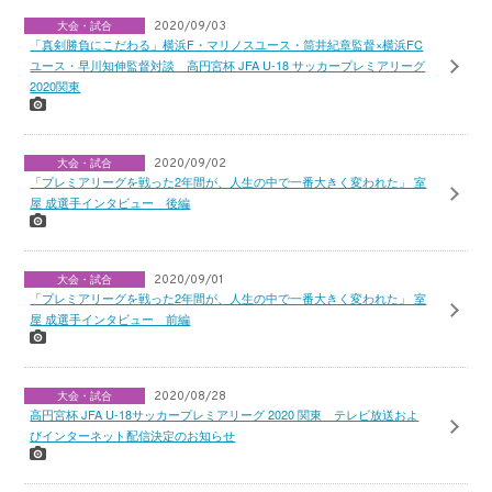
大会・試合
2020/09/03
「真剣勝負にこだわる」横浜F・マリノスユース・筒井紀章監督×横浜FC
ユース・早川知伸監督対談 高円宮杯 JFA U-18 サッカープレミアリーグ
2020関東
大会・試合
2020/09/02
「プレミアリーグを戦った2年間が、人生の中で一番大きく変われた」 室
屋 成選手インタビュー 後編
大会・試合
2020/09/01
「プレミアリーグを戦った2年間が、人生の中で一番大きく変われた」 室
屋 成選手インタビュー 前編
大会・試合
2020/08/28
高円宮杯 JFA U-18サッカープレミアリーグ 2020 関東 テレビ放送およ
びインターネット配信決定のお知らせ