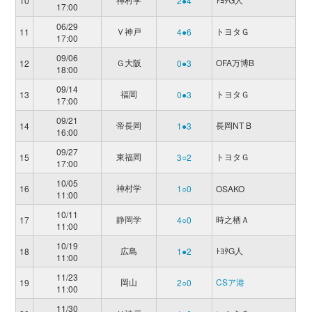
10
2●4
17:00
06/29
Ｖ神戸
トヨタＧ
11
4●6
17:00
09/06
Ｇ大阪
OFA万博B
12
0●3
18:00
09/14
福岡
トヨタＧ
13
0●3
17:00
09/21
帝長岡
長岡NT B
14
1●3
16:00
09/27
東福岡
トヨタＧ
15
3○2
17:00
10/05
神村学
16
1○0
OSAKO
11:00
10/11
静岡学
時之栖Ａ
17
4○0
11:00
10/19
広島
ﾄﾖﾀG人
18
1●2
11:00
11/23
岡山
CSア港
19
2○0
11:00
11/30