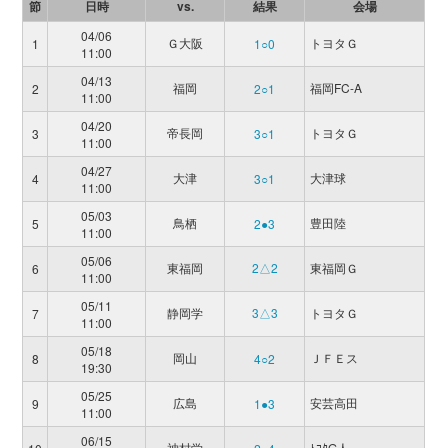
節
日時
vs.
結果
会場
04/06
Ｇ大阪
トヨタＧ
1
1○0
11:00
04/13
福岡
福岡FC-A
2
2○1
11:00
04/20
帝長岡
トヨタＧ
3
3○1
11:00
04/27
大津
大津球
4
3○1
11:00
05/03
鳥栖
豊田陸
5
2●3
11:00
05/06
東福岡
2△2
東福岡Ｇ
6
11:00
05/11
静岡学
3△3
トヨタＧ
7
11:00
05/18
岡山
ＪＦＥス
8
4○2
19:30
05/25
広島
安芸高田
9
1●3
11:00
06/15
神村学
ﾄﾖﾀG人