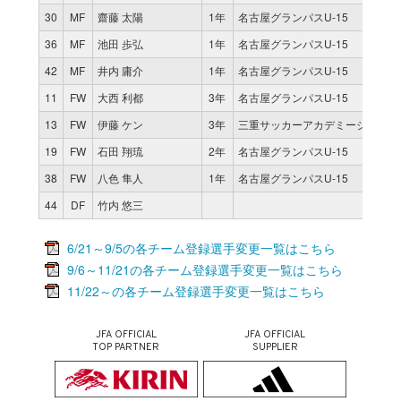
30
MF
齋藤 太陽
1年
名古屋グランパスU-15
36
MF
池田 歩弘
1年
名古屋グランパスU-15
42
MF
井内 庸介
1年
名古屋グランパスU-15
11
FW
大西 利都
3年
名古屋グランパスU-15
13
FW
伊藤 ケン
3年
三重サッカーアカデミージュニア
19
FW
石田 翔琉
2年
名古屋グランパスU-15
38
FW
八色 隼人
1年
名古屋グランパスU-15
44
DF
竹内 悠三
6/21～9/5の各チーム登録選手変更一覧はこちら
9/6～11/21の各チーム登録選手変更一覧はこちら
11/22～の各チーム登録選手変更一覧はこちら
JFA OFFICIAL
JFA OFFICIAL
TOP PARTNER
SUPPLIER