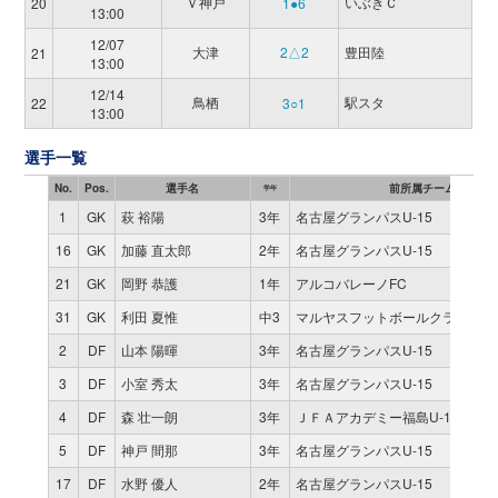
Ｖ神戸
いぶきＣ
20
1●6
13:00
12/07
大津
2△2
豊田陸
21
13:00
12/14
鳥栖
駅スタ
22
3○1
13:00
選手一覧
No.
Pos.
選手名
前所属チーム
学年
1
GK
萩 裕陽
3年
名古屋グランパスU-15
16
GK
加藤 直太郎
2年
名古屋グランパスU-15
21
GK
岡野 恭護
1年
アルコバレーノFC
31
GK
利田 夏惟
中3
マルヤスフットボールクラブ８３
2
DF
山本 陽暉
3年
名古屋グランパスU-15
3
DF
小室 秀太
3年
名古屋グランパスU-15
4
DF
森 壮一朗
3年
ＪＦＡアカデミー福島U-15 WES
5
DF
神戸 間那
3年
名古屋グランパスU-15
17
DF
水野 優人
2年
名古屋グランパスU-15