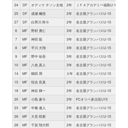
24
DF
オディケ チソン太地
2年
ＪＦＡアカデミー福島U-15 EAST
25
DF
成瀬 楓悟
2年
名古屋グランパスU-15
27
DF
白男川 羚斗
2年
名古屋グランパスU-15
6
MF
野村 勇仁
3年
名古屋グランパスU-15
7
MF
神田 龍
3年
名古屋グランパスU-15
8
MF
平川 大翔
3年
名古屋グランパスU-15
9
MF
野中 祐吾
3年
名古屋グランパスU-15
10
MF
八色 真人
3年
名古屋グランパスU-15
14
MF
鶴田 周
３年
名古屋グランパスU-15
15
MF
恒吉 良真
2年
名古屋グランパスU-15
18
MF
神谷 輝一
2年
名古屋グランパスU-15
20
MF
小島 蒼斗
2年
FCオリベ多治見U15
23
MF
中條 遼人
2年
名古屋グランパスU-15
26
MF
大見 咲新
2年
名古屋グランパスU-15
28
MF
千賀 翔大郎
2年
名古屋グランパスU-15