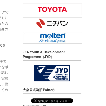
ーグで
絶対に
ったの
自身の
でき
JFA Youth & Development
Programme（JYD）
手で
いな感
と話し
、実際
ん、僕
ごく自
大会公式X(旧Twitter)
Tweets by jfa_u18