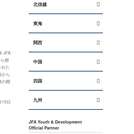
北信越
東海
関西
JFA
から順
中国
された
阪から
四国
杯の開
九州
月15日
JFA Youth & Development
Official Partner