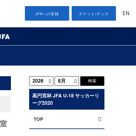
EN
JFAへの登録
チケット/グッズ
高円宮杯 JFA U-18 サッカーリ
ーグ2020
TOP
室