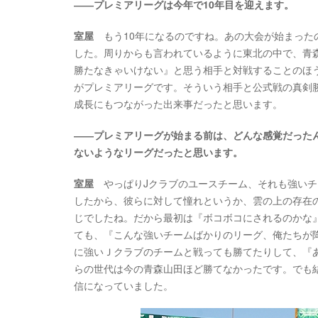
――プレミアリーグは今年で10年目を迎えます。
室屋
もう10年になるのですね。あの大会が始まった
した。周りからも言われているように東北の中で、青
勝たなきゃいけない』と思う相手と対戦することのほ
がプレミアリーグです。そういう相手と公式戦の真剣
成長にもつながった出来事だったと思います。
――プレミアリーグが始まる前は、どんな感覚だった
ないようなリーグだったと思います。
室屋
やっぱりJクラブのユースチーム、それも強いチ
したから、彼らに対して憧れというか、雲の上の存在
じでしたね。だから最初は『ボコボコにされるのかな
ても、『こんな強いチームばかりのリーグ、俺たちが
に強いＪクラブのチームと戦っても勝てたりして、『
らの世代は今の青森山田ほど勝てなかったです。でも
信になっていました。