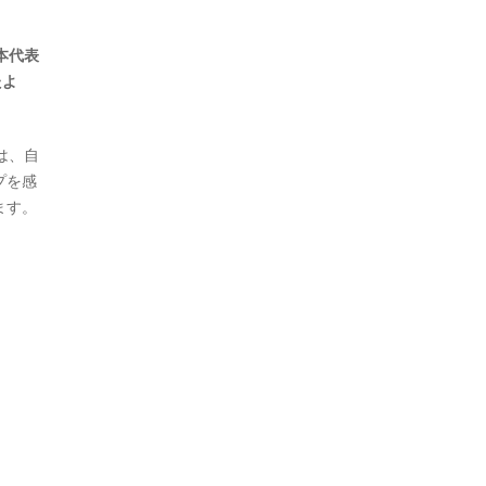
本代表
たよ
は、自
プを感
ます。