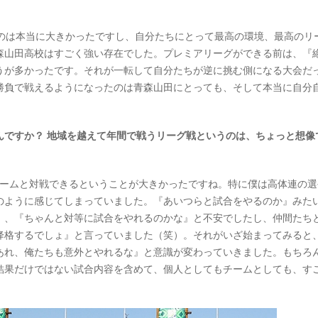
のは本当に大きかったですし、自分たちにとって最高の環境、最高のリ
森山田高校はすごく強い存在でした。プレミアリーグができる前は、『
うが多かったです。それが一転して自分たちが逆に挑む側になる大会だ
勝負で戦えるようになったのは青森山田にとっても、そして本当に自分
んですか？ 地域を越えて年間で戦うリーグ戦というのは、ちょっと想像
ームと対戦できるということが大きかったですね。特に僕は高体連の選
のように感じてしまっていました。『あいつらと試合をやるのか』みた
』、『ちゃんと対等に試合をやれるのかな』と不安でしたし、仲間たち
降格するでしょ』と言っていました（笑）。それがいざ始まってみると
あれ、俺たちも意外とやれるな』と意識が変わっていきました。もちろ
結果だけではない試合内容を含めて、個人としてもチームとしても、す