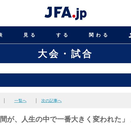
表
見る
する
関わる
大会・試合
│
一覧へ
│
次の記事へ
間が、人生の中で一番大きく変われた」 