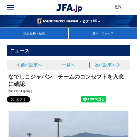
EN
- 2017年 -
試合日程・結果
選手・スタッフ
ニュース
前の記事へ
│
一覧へ
│
次の記事へ
なでしこジャパン チームのコンセプトを入念
に確認
2017年04月06日