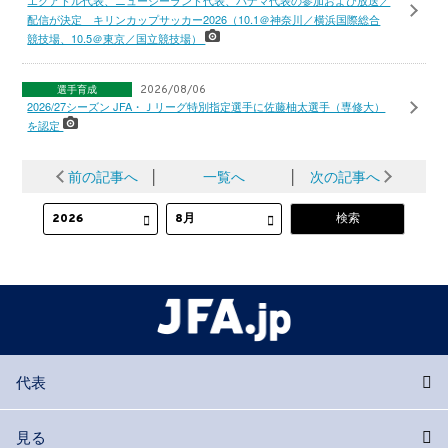
配信が決定 キリンカップサッカー2026（10.1＠神奈川／横浜国際総合
競技場、10.5＠東京／国立競技場）
選手育成
2026/08/06
2026/27シーズン JFA・Ｊリーグ特別指定選手に佐藤柚太選手（専修大）
を認定
前の記事へ
│
一覧へ
│
次の記事へ
代表
見る