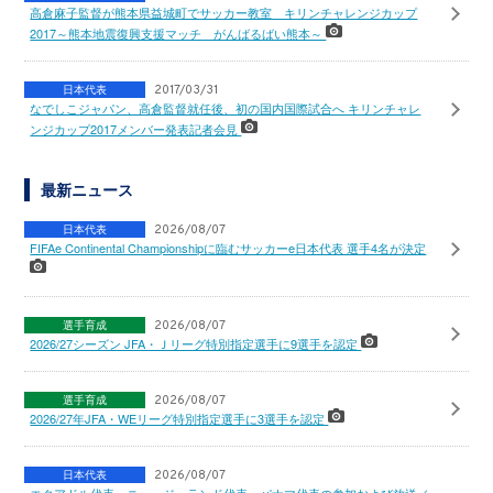
高倉麻子監督が熊本県益城町でサッカー教室 キリンチャレンジカップ
2017～熊本地震復興支援マッチ がんばるばい熊本～
日本代表
2017/03/31
なでしこジャパン、高倉監督就任後、初の国内国際試合へ キリンチャレ
ンジカップ2017メンバー発表記者会見
最新ニュース
日本代表
2026/08/07
FIFAe Continental Championshipに臨むサッカーe日本代表 選手4名が決定
選手育成
2026/08/07
2026/27シーズン JFA・Ｊリーグ特別指定選手に9選手を認定
選手育成
2026/08/07
2026/27年JFA・WEリーグ特別指定選手に3選手を認定
日本代表
2026/08/07
エクアドル代表、ニュージーランド代表、パナマ代表の参加および放送／