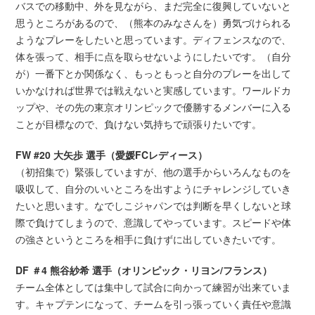
バスでの移動中、外を見ながら、まだ完全に復興していないと
思うところがあるので、（熊本のみなさんを）勇気づけられる
ようなプレーをしたいと思っています。ディフェンスなので、
体を張って、相手に点を取らせないようにしたいです。（自分
が）一番下とか関係なく、もっともっと自分のプレーを出して
いかなければ世界では戦えないと実感しています。ワールドカ
ップや、その先の東京オリンピックで優勝するメンバーに入る
ことが目標なので、負けない気持ちで頑張りたいです。
FW #20 大矢歩 選手（愛媛FCレディース）
（初招集で）緊張していますが、他の選手からいろんなものを
吸収して、自分のいいところを出すようにチャレンジしていき
たいと思います。なでしこジャパンでは判断を早くしないと球
際で負けてしまうので、意識してやっています。スピードや体
の強さというところを相手に負けずに出していきたいです。
DF ＃4 熊谷紗希 選手（オリンピック・リヨン/フランス）
チーム全体としては集中して試合に向かって練習が出来ていま
す。キャプテンになって、チームを引っ張っていく責任や意識