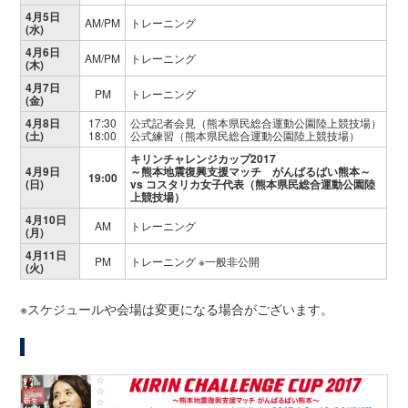
4月5日
AM/PM
トレーニング
(水)
4月6日
AM/PM
トレーニング
(木)
4月7日
PM
トレーニング
(金)
4月8日
17:30
公式記者会見（熊本県民総合運動公園陸上競技場）
(土)
18:00
公式練習（熊本県民総合運動公園陸上競技場）
キリンチャレンジカップ2017
4月9日
～熊本地震復興支援マッチ がんばるばい熊本～
19:00
(日)
vs コスタリカ女子代表（熊本県民総合運動公園陸
上競技場）
4月10日
AM
トレーニング
(月)
4月11日
PM
トレーニング ※一般非公開
(火)
※スケジュールや会場は変更になる場合がございます。