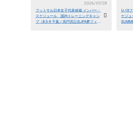
2026/07/28
フットサル日本女子代表候補 メンバー・
U-1
スケジュール 国内トレーニングキャン
ケジュー
プ（8.5-9 千葉／高円宮記念JFA夢フィー
SUMME
ルド）
30 