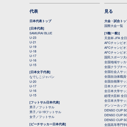
代表
見る
日本代表トップ
大会・試合トッ
国際大会一覧
[日本代表]
SAMURAI BLUE
[1種(一般)]
U-23
天皇杯 JFA 
U-21
AFCチャンピ
U-19
AFCチャンピオン
U-18
AFCチャンピオ
U-17
国民スポーツ大
U-16
全国地域サッカ
U-15
全国クラブチー
全国社会人サッ
[日本女子代表]
全国自治体職員
なでしこジャパン
全国自衛隊サッ
U-20
U-17
日本スポーツマ
U-16
全日本大学サッ
U-15
総理大臣杯 全
全日本大学サッ
[フットサル日本代表]
デンソーカップ
男子／フットサル
DENSO CUP
男子／U-19フットサル
DENSO CUP
女子／フットサル
DENSO CUP
[ビーチサッカー日本代表]
全国高等専門学