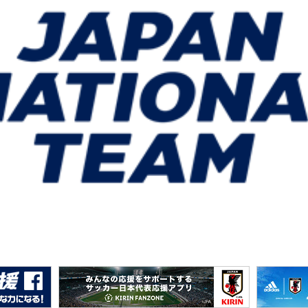
 WEEK U19 SUMMER CUP - POREČ 2026（