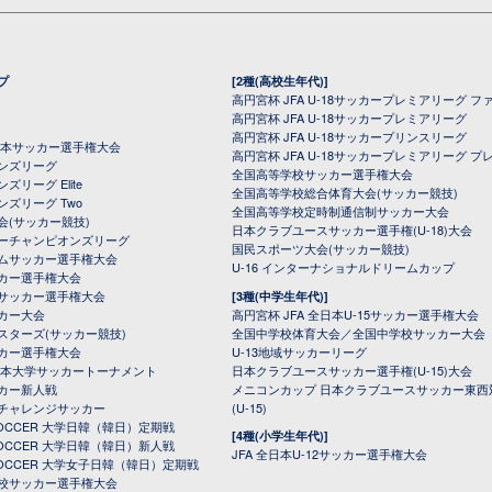
プ
[2種(高校生年代)]
高円宮杯 JFA U-18サッカープレミアリーグ フ
高円宮杯 JFA U-18サッカープレミアリーグ
高円宮杯 JFA U-18サッカープリンスリーグ
全日本サッカー選手権大会
高円宮杯 JFA U-18サッカープレミアリーグ プ
オンズリーグ
全国高等学校サッカー選手権大会
ズリーグ Elite
全国高等学校総合体育大会(サッカー競技)
ンズリーグ Two
全国高等学校定時制通信制サッカー大会
会(サッカー競技)
日本クラブユースサッカー選手権(U-18)大会
ーチャンピオンズリーグ
国民スポーツ大会(サッカー競技)
ムサッカー選手権大会
U-16 インターナショナルドリームカップ
カー選手権大会
サッカー選手権大会
[3種(中学生年代)]
カー大会
高円宮杯 JFA 全日本U-15サッカー選手権大会
スターズ(サッカー競技)
全国中学校体育大会／全国中学校サッカー大会
カー選手権大会
U-13地域サッカーリーグ
日本大学サッカートーナメント
日本クラブユースサッカー選手権(U-15)大会
カー新人戦
メニコンカップ 日本クラブユースサッカー東西
チャレンジサッカー
(U-15)
 SOCCER 大学日韓（韓日）定期戦
[4種(小学生年代)]
 SOCCER 大学日韓（韓日）新人戦
JFA 全日本U-12サッカー選手権大会
 SOCCER 大学女子日韓（韓日）定期戦
校サッカー選手権大会