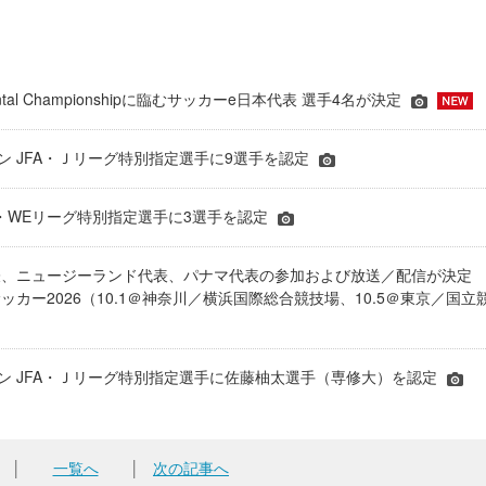
inental Championshipに臨むサッカーe日本代表 選手4名が決定
ーズン JFA・Ｊリーグ特別指定選手に9選手を認定
JFA・WEリーグ特別指定選手に3選手を認定
表、ニュージーランド代表、パナマ代表の参加および放送／配信が決
ッカー2026（10.1＠神奈川／横浜国際総合競技場、10.5＠東京／国立
シーズン JFA・Ｊリーグ特別指定選手に佐藤柚太選手（専修大）を認定
│
一覧へ
│
次の記事へ