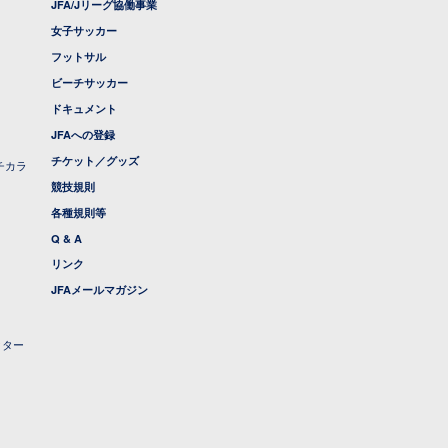
JFA/Jリーグ協働事業
女子サッカー
フットサル
ビーチサッカー
ドキュメント
JFAへの登録
チケット／グッズ
チカラ
競技規則
各種規則等
Q & A
リンク
JFAメールマガジン
クター