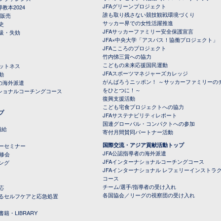
JFAグリーンプロジェクト
教本2024
誰も取り残さない競技観戦環境づくり
 販売
サッカー界での女性活躍推進
史
JFAサッカーファミリー安全保護宣言
級・失効
JFA×中央大学「アスパス！協働プロジェクト」
JFAこころのプロジェクト
竹内悌三賞への協力
こどもの未来応援国民運動
ットネス
JFAスポーツマネジャーズカレッジ
動
がんばろうニッポン！ ～サッカーファミリーの
の海外派遣
をひとつに！～
ナショナルコーチングコース
復興支援活動
こども宅食プロジェクトへの協力
プ
JFAサステナビリティレポート
（PDFファイル）
国連グローバル・コンパクトへの参加
補給
寄付月間賛同パートナー活動
国際交流・アジア貢献活動トップ
ーセミナー
JFA公認指導者の海外派遣
研修会
JFAインターナショナルコーチングコース
ング
JFAインターナショナル レフェリーインストラ
コース
チーム/選手/指導者の受け入れ
応
各国協会／リーグの視察団の受け入れ
るセルフケアと応急処置
籍・LIBRARY