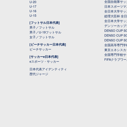
全国自衛隊サッ
U-20
U-17
日本スポーツマ
U-16
全日本大学サッ
U-15
総理大臣杯 全
全日本大学サッ
[フットサル日本代表]
デンソーカップ
男子／フットサル
DENSO CUP
男子／U-19フットサル
DENSO CUP
女子／フットサル
DENSO CUP
[ビーチサッカー日本代表]
全国高等専門学
ビーチサッカー
東京エネシスカ
全国専門学校サ
[サッカーe日本代表]
FIFAクラブワ
eスポーツ・サッカー
日本代表アイデンティティ
歴代ジャージ