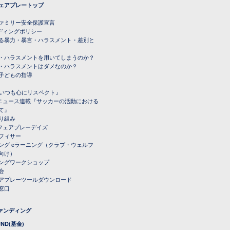
ェアプレートップ
ファミリー安全保護宣言
ーディングポリシー
る暴力・暴言・ハラスメント・差別と
・ハラスメントを用いてしまうのか？
・ハラスメントはダメなのか？
子どもの指導
載『いつも心にリスペクト』
ルニュース連載『サッカーの活動における
て』
り組み
トフェアプレーデイズ
フィサー
ング eラーニング（クラブ・ウェルフ
向け）
ングワークショップ
会
アプレーツールダウンロード
窓口
ファンディング
UND(基金)