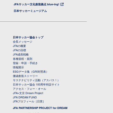
JFAサッカー文化創造拠点 blue-ing!
日本サッカーミュージアム
日本サッカー協会トップ
会長メッセージ
JFAの概要
JFAの目標
JFA成長戦略
各種規程・規則
登録・申請・手続き
情報開示
ESGデータ集（GRI対照表）
価値創造ストーリー
サステナビリティ活動（アスパス！）
日本サッカー協会 100周年特設サイト
アクセス・フォー・オール
JFA×文京 Dream Project
JFA DREAM FUND
JFAプロフィール［日英］
JFA PARTNERSHIP PROJECT for DREAM