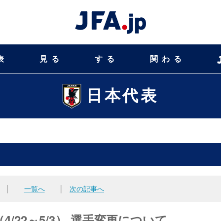
表
見る
する
関わる
日本代表
│
一覧へ
│
次の記事へ
4/22～5/3） 選手変更について