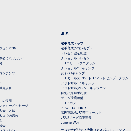
JFA
選手育成トップ
ョン2030
選手育成のコンセプト
トレセン認定制度
導者になりたい！
ナショナルトレセン
格
JFAエリートプログラム
ナショナルGKキャンプ
コンテンツ
女子GKキャンプ
JFA ガールズ･エイトU-12 トレセンプログラム
！
フットサルGKキャンプ
重点項目
フットサルタレントキャラバン
特別指定選手制度
ゲーム環境整備
）の役割
JFAアカデミー
レクターメッセージ
PLAYERS FIRST!
習会」とは
高円宮記念JFA夢フィールド
るまでの流れ
JFA/Jリーグ協働事業
会
Japan's Way
修会
サステナビリティ活動（アスパス！）トップ
ンファレンス