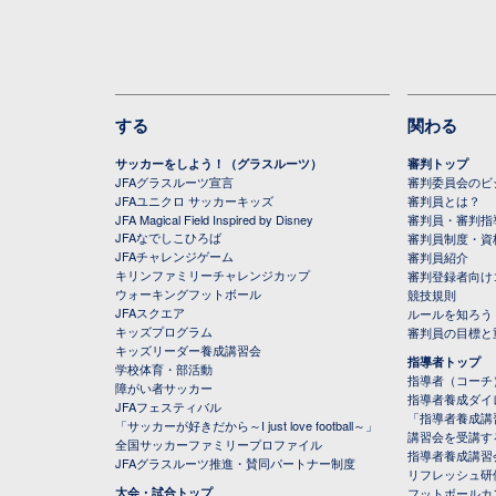
する
関わる
サッカーをしよう！（グラスルーツ）
審判トップ
JFAグラスルーツ宣言
審判委員会のビジ
JFAユニクロ サッカーキッズ
審判員とは？
JFA Magical Field Inspired by Disney
審判員・審判指
JFAなでしこひろば
審判員制度・資
JFAチャレンジゲーム
審判員紹介
キリンファミリーチャレンジカップ
審判登録者向け
ウォーキングフットボール
競技規則
JFAスクエア
ルールを知ろう
キッズプログラム
審判員の目標と
キッズリーダー養成講習会
指導者トップ
学校体育・部活動
指導者（コーチ
障がい者サッカー
指導者養成ダイ
JFAフェスティバル
「指導者養成講
「サッカーが好きだから～I just love football～」
講習会を受講す
全国サッカーファミリープロファイル
指導者養成講習
JFAグラスルーツ推進・賛同パートナー制度
リフレッシュ研
大会・試合トップ
フットボールカ