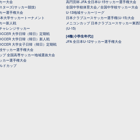
カー大会
高円宮杯 JFA 全日本U-15サッカー選手権大会
スターズ(サッカー競技)
全国中学校体育大会／全国中学校サッカー大会
カー選手権大会
U-13地域サッカーリーグ
日本大学サッカートーナメント
日本クラブユースサッカー選手権(U-15)大会
カー新人戦
メニコンカップ 日本クラブユースサッカー東西
チャレンジサッカー
(U-15)
 SOCCER 大学日韓（韓日）定期戦
[4種(小学生年代)]
 SOCCER 大学日韓（韓日）新人戦
JFA 全日本U-12サッカー選手権大会
 SOCCER 大学女子日韓（韓日）定期戦
校サッカー選手権大会
ップ 全国高専サッカー地域選抜大会
ッカー選手権大会
ールドカップ