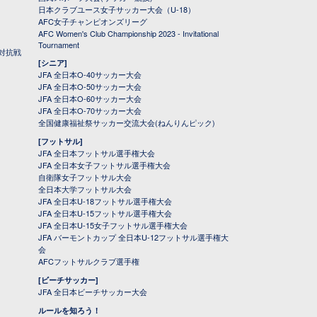
日本クラブユース女子サッカー大会（U-18）
AFC女子チャンピオンズリーグ
AFC Women's Club Championship 2023 - Invitational
Tournament
対抗戦
[シニア]
JFA 全日本O-40サッカー大会
JFA 全日本O-50サッカー大会
JFA 全日本O-60サッカー大会
JFA 全日本O-70サッカー大会
全国健康福祉祭サッカー交流大会(ねんりんピック)
[フットサル]
JFA 全日本フットサル選手権大会
JFA 全日本女子フットサル選手権大会
自衛隊女子フットサル大会
全日本大学フットサル大会
JFA 全日本U-18フットサル選手権大会
JFA 全日本U-15フットサル選手権大会
JFA 全日本U-15女子フットサル選手権大会
JFA バーモントカップ 全日本U-12フットサル選手権大
会
AFCフットサルクラブ選手権
[ビーチサッカー]
JFA 全日本ビーチサッカー大会
ルールを知ろう！