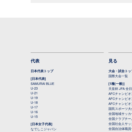
代表
見る
日本代表トップ
大会・試合トッ
国際大会一覧
[日本代表]
SAMURAI BLUE
[1種(一般)]
U-23
天皇杯 JFA 
U-21
AFCチャンピ
U-19
AFCチャンピオン
U-18
AFCチャンピオ
U-17
国民スポーツ大
U-16
全国地域サッカ
U-15
全国クラブチー
全国社会人サッ
[日本女子代表]
全国自治体職員
なでしこジャパン