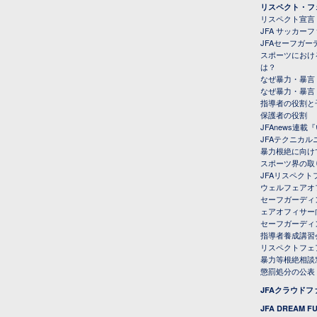
リスペクト・フ
リスペクト宣言
JFA サッカー
JFAセーフガ
スポーツにおけ
は？
なぜ暴力・暴言
なぜ暴力・暴言
指導者の役割と
保護者の役割
JFAnews連
JFAテクニカ
暴力根絶に向け
スポーツ界の取
JFAリスペク
ウェルフェアオ
セーフガーディ
ェアオフィサー
セーフガーディ
指導者養成講習
リスペクトフェ
暴力等根絶相談
懲罰処分の公表
JFAクラウド
JFA DREAM F