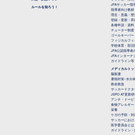
JFAサッカー指導
ルールを知ろう！
指導者向け教材
理念・意義・歴
登録・更新・昇
各種申請・資料
チューター制度
ゴールキーパー
フィジカルフィ
学校体育・部活
JFA公認指導者
JFAインター
ガイドライン等
メディカルトッ
脳振盪
暑熱対策･水分
救命救急
サッカードクタ
JSPO AT更新
アンチ・ドーピ
食物アレルギー
栄養
ケガの予防・対
サッカーにおけ
医学委員会とは
ガイドライン・書