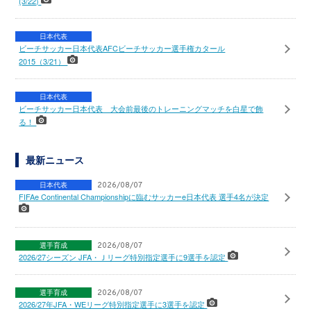
(3/22)
日本代表
ビーチサッカー日本代表AFCビーチサッカー選手権カタール
2015（3/21）
日本代表
ビーチサッカー日本代表 大会前最後のトレーニングマッチを白星で飾
る！
最新ニュース
日本代表
2026/08/07
FIFAe Continental Championshipに臨むサッカーe日本代表 選手4名が決定
選手育成
2026/08/07
2026/27シーズン JFA・Ｊリーグ特別指定選手に9選手を認定
選手育成
2026/08/07
2026/27年JFA・WEリーグ特別指定選手に3選手を認定