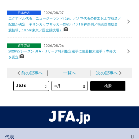
日本代表
2026/08/07
エクアドル代表、ニュージーランド代表、パナマ代表の参加および放送／
配信が決定 キリンカップサッカー2026（10.1＠神奈川／横浜国際総合
競技場、10.5＠東京／国立競技場）
選手育成
2026/08/06
2026/27シーズン JFA・Ｊリーグ特別指定選手に佐藤柚太選手（専修大）
を認定
前の記事へ
│
一覧へ
│
次の記事へ
代表