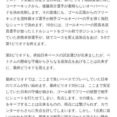
コーナーキックから、後藤崇介選手が素晴らしいオーバーヘッ
ドを決め先制します。その直後にも、ゴール正面からのフリー
キックを茂怜羅オズ選手が相手ゴールキーパーの手を弾く強烈
なシュートで決めます。10分には、ゴールキーパーの照喜名辰
吾選手が放ったミドルシュートをゴール前でポジションをとっ
ていた赤熊卓弥選手が、頭でコースを変え追加点をあげ、3-0で
第1ピリオドを終えます。
第2ピリオドも、終始日本ペースの試合運びが出来ましたが、ベ
トナムの懸命な守備からさらなる追加点をあげることは出来ず
に、最終ピリオドを迎えます。
最終ピリオドでは、ここまで良いペースでプレーしていた日本
のリズムが狂い始めます。最終ピリオド3分には、ここまで安定
していた日本の守備が崩され、ゴール前でフリーの状態で相手
にシュートを打たせてしまい、失点します。その後も、ボール
をキープすることは出来るものの、得点には繋げられず、カウ
ンターからさらに失点を許してしまいます。しかし、1点差に追
いつかれた日本は、最後まで相手に同点ゴールを許さない懸命