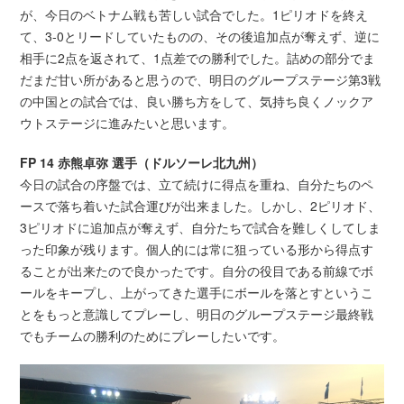
が、今日のベトナム戦も苦しい試合でした。1ピリオドを終え
て、3-0とリードしていたものの、その後追加点が奪えず、逆に
相手に2点を返されて、1点差での勝利でした。詰めの部分でま
だまだ甘い所があると思うので、明日のグループステージ第3戦
の中国との試合では、良い勝ち方をして、気持ち良くノックア
ウトステージに進みたいと思います。
FP 14 赤熊卓弥 選手（ドルソーレ北九州）
今日の試合の序盤では、立て続けに得点を重ね、自分たちのペ
ースで落ち着いた試合運びが出来ました。しかし、2ピリオド、
3ピリオドに追加点が奪えず、自分たちで試合を難しくしてしま
った印象が残ります。個人的には常に狙っている形から得点す
ることが出来たので良かったです。自分の役目である前線でボ
ールをキープし、上がってきた選手にボールを落とすというこ
とをもっと意識してプレーし、明日のグループステージ最終戦
でもチームの勝利のためにプレーしたいです。