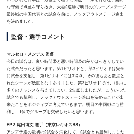
な守備で点差を守り抜き、大会2連勝で明日のグループステージ
最終戦の中国代表との試合を前に、ノックアウトステージ進出
を決めました。
監督・選手コメント
マルセロ・メンデス 監督
今日の試合は、良い時間帯と悪い時間帯の差がはっきりしてい
た試合だったと思います。第1ピリオドと、第2ピリオドは完全
に試合を支配し、第1ピリオドには3得点、その後もあと数点と
れたシーンが幾度となくありました。第3ピリオドでは、相手に
多くのチャンスを与えてしまい、2失点しましたが、こういった
試合でも勝利し、ノックアウトステージ進出を決めることが出
来たことをポジティブに考えていきます。明日の中国戦にも勝
利し、1位でグループを突破したいと思います。
FP 3 尾田博文 選手（東京レキオスBS）
アジア予選の最初の2試合を消化して、2試合とも勝利しました