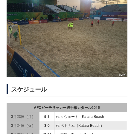
スケジュール
AFCビーチサッカー選手権カタール2015
3月23日（月）
5-3
vs クウェート（Katara Beach）
3月24日（火）
3-0
vs ベトナム（Katara Beach）