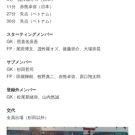
11分 赤熊卓弥（日本）
27分 失点（ベトナム）
30分 失点（ベトナム）
スターティングメンバー
GK：照喜名辰吾
FP：尾田博文、茂怜羅オズ、後藤崇介、大場崇晃
サブメンバー
GK：杉田哲司
FP：田畑輝樹、牧野真二、赤熊卓弥、原口翔太郎
登録外メンバー
GK：松尾那緒弥、山内悠誠
交代
全員出場（杉田以外）